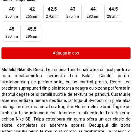
40
42
42.5
43
44
44.5
250mm
265mm
270mm
275mm
280mm
285mm
45
45.5
290mm
295mm
Modelul Nike SB React Leo imbina functionalitatea si luxul pentru a
crea incaltamintea semnata Leo Baker. Ganditi pentru
skateboarding de performanta, cu un control precis, React Leo
prezinta suprapuneri din piele intoarsa neagra cu o zona perforata in
dreptul degetelor si detalii subtile de textura pe panouri. Cusaturile
albe evidentiaza fiecare sectiune, iar logo-ul Swoosh din piele alba
adauga un contrast curat si atragator. Elementele de branding de pe
limba si talpa interioara fac trimitere la influenta lui Leo Baker in
echipa Nike SB. Talpa exterioara din guma ofera un aer clasic de
skate, completat de aderenta sporita. Decupajul din zona
antepiciorului permite mai mult control si flexibilitate. La interior, o