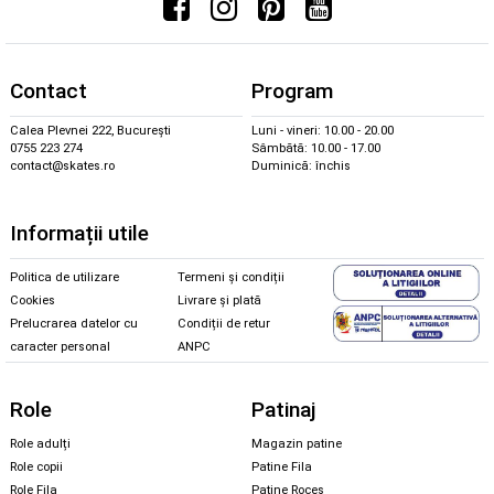
Contact
Program
Calea Plevnei 222, București
Luni - vineri: 10.00 - 20.00
0755 223 274
Sâmbătă: 10.00 - 17.00
contact@skates.ro
Duminică: închis
Informații utile
Politica de utilizare
Termeni și condiții
Cookies
Livrare și plată
Prelucrarea datelor cu
Condiții de retur
caracter personal
ANPC
Role
Patinaj
Role adulți
Magazin patine
Role copii
Patine Fila
Role Fila
Patine Roces