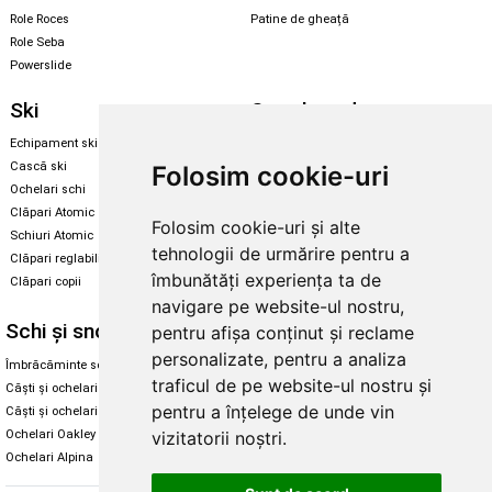
Role Roces
Patine de gheață
Role Seba
Powerslide
Ski
Snowboard
Echipament ski
Magazin snowboard
Cască ski
Echipament snowboard
Folosim cookie-uri
Ochelari schi
Legături Rome SDS
Clăpari Atomic
Folosim cookie-uri și alte
Skate & longboard
Schiuri Atomic
tehnologii de urmărire pentru a
Clăpari reglabili
Santa Cruz
îmbunătăți experiența ta de
Clăpari copii
Enuff Skateboards
navigare pe website-ul nostru,
Schi și snowboard
Diverse
pentru afișa conținut și reclame
personalizate, pentru a analiza
Îmbrăcăminte schi și snowboard
Cum aleg rolele
traficul de pe website-ul nostru și
Căști și ochelari de iarnă
Cum aleg ochelarii
pentru a înțelege de unde vin
Căști și ochelari Alpina
Ochelari de soare Oakley
vizitatorii noștri.
Ochelari Oakley
Ochelari de soare Alpina
Ochelari Alpina
Intretinere manusi