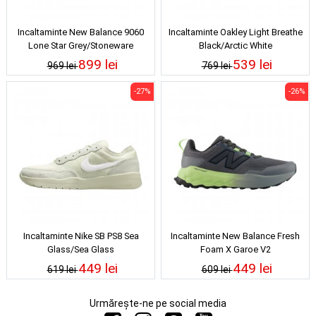
Incaltaminte New Balance 9060
Incaltaminte Oakley Light Breathe
Lone Star Grey/Stoneware
Black/Arctic White
899 lei
539 lei
969 lei
769 lei
-27%
-26%
Incaltaminte Nike SB PS8 Sea
Incaltaminte New Balance Fresh
Glass/Sea Glass
Foam X Garoe V2
Castlerock/Afterglow/Dry Lime
449 lei
449 lei
619 lei
609 lei
Urmărește-ne pe social media