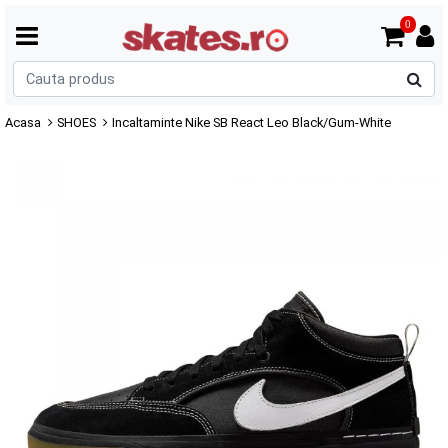
0
C
p
Acasa
SHOES
Incaltaminte Nike SB React Leo Black/Gum-White