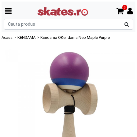
0
C
p
Acasa
KENDAMA
Kendama OKendama Neo Maple Purple