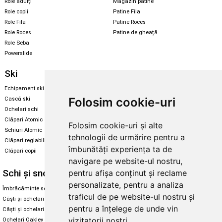
Role adulți
Magazin patine
Role copii
Patine Fila
Role Fila
Patine Roces
Role Roces
Patine de gheață
Role Seba
Powerslide
Ski
Snowboard
Echipament ski
Magazin snowboard
Folosim cookie-uri
Cască ski
Echipament snowboard
Ochelari schi
Legături Rome SDS
Clăpari Atomic
Folosim cookie-uri și alte
Skate & longboard
Schiuri Atomic
tehnologii de urmărire pentru a
Clăpari reglabili
Santa Cruz
îmbunătăți experiența ta de
Clăpari copii
Enuff Skateboards
navigare pe website-ul nostru,
Schi și snowboard
Diverse
pentru afișa conținut și reclame
personalizate, pentru a analiza
Îmbrăcăminte schi și snowboard
Cum aleg rolele
traficul de pe website-ul nostru și
Căști și ochelari de iarnă
Cum aleg ochelarii
pentru a înțelege de unde vin
Căști și ochelari Alpina
Ochelari de soare Oakley
vizitatorii noștri.
Ochelari Oakley
Ochelari de soare Alpina