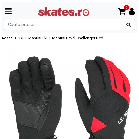
0
C
p
Acasa
SKI
Manusi Ski
Manusi Level Challenger Red