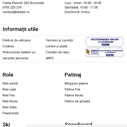
Calea Plevnei 222, București
Luni - vineri: 10.00 - 20.00
0755 223 274
Sâmbătă: 10.00 - 17.00
contact@skates.ro
Duminică: închis
Informații utile
Politica de utilizare
Termeni și condiții
Cookies
Livrare și plată
Prelucrarea datelor cu
Condiții de retur
caracter personal
ANPC
Role
Patinaj
Role adulți
Magazin patine
Role copii
Patine Fila
Role Fila
Patine Roces
Role Roces
Patine de gheață
Role Seba
Powerslide
Ski
Snowboard