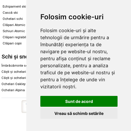
Echipament ski
Magazin snowboard
Cască ski
Echipament snowboard
Folosim cookie-uri
Ochelari schi
Legături Rome SDS
Clăpari Atomic
Skate & longboard
Folosim cookie-uri și alte
Schiuri Atomic
tehnologii de urmărire pentru a
Clăpari reglabili
Santa Cruz
Clăpari copii
îmbunătăți experiența ta de
Enuff Skateboards
navigare pe website-ul nostru,
Schi și snowboard
Diverse
pentru afișa conținut și reclame
personalizate, pentru a analiza
Îmbrăcăminte schi și snowboard
Cum aleg rolele
traficul de pe website-ul nostru și
Căști și ochelari de iarnă
Cum aleg ochelarii
Căști și ochelari Alpina
Ochelari de soare Oakley
pentru a înțelege de unde vin
Ochelari Oakley
Ochelari de soare Alpina
vizitatorii noștri.
Ochelari Alpina
Intretinere manusi
Sunt de acord
Vreau să schimb setările
Copyright © 2026 Skates.ro | SC Zmart Skating SRL