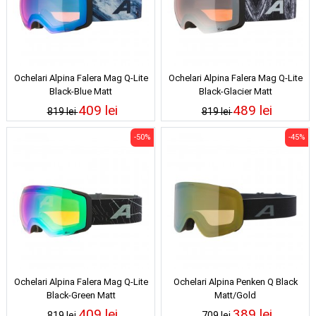
Ochelari Alpina Falera Mag Q-Lite
Ochelari Alpina Falera Mag Q-Lite
Black-Blue Matt
Black-Glacier Matt
409 lei
489 lei
819 lei
819 lei
-50%
-45%
Ochelari Alpina Falera Mag Q-Lite
Ochelari Alpina Penken Q Black
Black-Green Matt
Matt/Gold
409 lei
389 lei
819 lei
709 lei