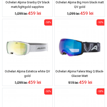
Ochelari Alpina Granby QV black
Ochelari Alpina Big Horn black matt
matt/lightgold sapphire
QV gold
459 lei
459 lei
1,099 lei
1,099 lei
-58%
-50%
Ochelari Alpina Estetica white QV
Ochelari Alpina Falera Mag Q Black-
gold
Glacier Matt
459 lei
459 lei
1,099 lei
919 lei
-50%
-58%