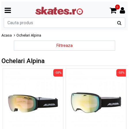
0
C
p
Acasa
Ochelari Alpina
Filtreaza
Ochelari Alpina
-58%
-58%