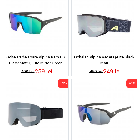
Ochelari de soare Alpina Ram HR
Ochelari Alpina Venet Q-Lite Black
Black Matt Q-Lite Mirror Green
Matt
259 lei
249 lei
499 lei
459 lei
-39%
-45%