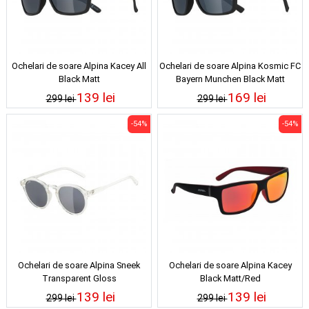
Ochelari de soare Alpina Kacey All
Ochelari de soare Alpina Kosmic FC
Black Matt
Bayern Munchen Black Matt
139 lei
169 lei
299 lei
299 lei
-54%
-54%
Ochelari de soare Alpina Sneek
Ochelari de soare Alpina Kacey
Transparent Gloss
Black Matt/Red
139 lei
139 lei
299 lei
299 lei