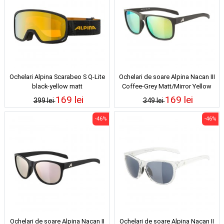
Ochelari Alpina Scarabeo S Q-Lite
Ochelari de soare Alpina Nacan III
black-yellow matt
Coffee-Grey Matt/Mirror Yellow
169 lei
169 lei
399 lei
349 lei
-46%
-46%
Ochelari de soare Alpina Nacan II
Ochelari de soare Alpina Nacan II