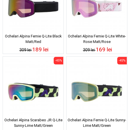
Ochelari Alpina Fernie Q-Lite Black
Ochelari Alpina Fernie Q-Lite White-
Matt/Red
Rose Matt/Rose
189 lei
169 lei
309 lei
309 lei
-45%
-45%
Ochelari Alpina Scarabeo JR Q-Lite
Ochelari Alpina Fernie Q-Lite Sunny-
Sunny-Lime Matt/Green
Lime Matt/Green