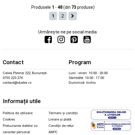
Produsele
1
-
48
(din
73
produse)
1
2
Urmărește-ne pe social media
Contact
Program
Calea Plevnei 222, București
Luni - vineri: 10.00 - 20.00
0755 223 274
Sâmbătă: 10.00 - 17.00
contact@skates.ro
Duminică: închis
Informații utile
Politica de utilizare
Termeni și condiții
Cookies
Livrare și plată
Prelucrarea datelor cu
Condiții de retur
caracter personal
ANPC