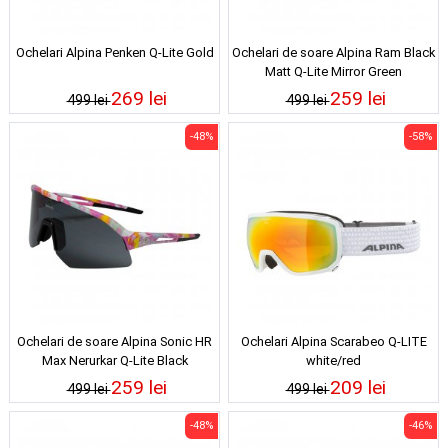
Ochelari Alpina Penken Q-Lite Gold
Ochelari de soare Alpina Ram Black
Matt Q-Lite Mirror Green
269 lei
259 lei
499 lei
499 lei
-48%
-58%
Ochelari de soare Alpina Sonic HR
Ochelari Alpina Scarabeo Q-LITE
Max Nerurkar Q-Lite Black
white/red
259 lei
209 lei
499 lei
499 lei
-48%
-46%