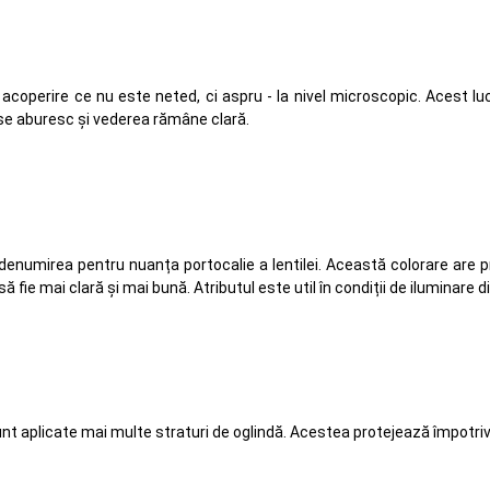
 acoperire ce nu este neted, ci aspru - la nivel microscopic. Acest l
 se aburesc și vederea rămâne clară.
denumirea pentru nuanța portocalie a lentilei. Această colorare are 
ă fie mai clară și mai bună. Atributul este util în condiții de iluminare 
unt aplicate mai multe straturi de oglindă. Acestea protejează împotriva s