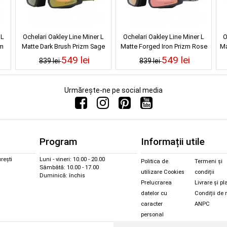
 L
Ochelari Oakley Line Miner L
Ochelari Oakley Line Miner L
O
zm
Matte Dark Brush Prizm Sage
Matte Forged Iron Prizm Rose
Ma
Gold Iridium
Gold Iridium
549 lei
549 lei
839 lei
839 lei
Urmărește-ne pe social media
Program
Informații utile
rești
Luni - vineri: 10.00 - 20.00
Politica de
Termeni și
Sâmbătă: 10.00 - 17.00
utilizare Cookies
condiții
Duminică: închis
Prelucrarea
Livrare și pl
datelor cu
Condiții de 
caracter
ANPC
personal