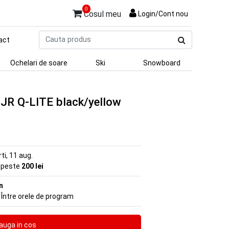
0
Cosul meu
Login/Cont nou
Cauta
act
produs
Ochelari de soare
Ski
Snowboard
 JR Q-LITE black/yellow
rti, 11 aug.
e peste
200 lei
n
 Între orele de program