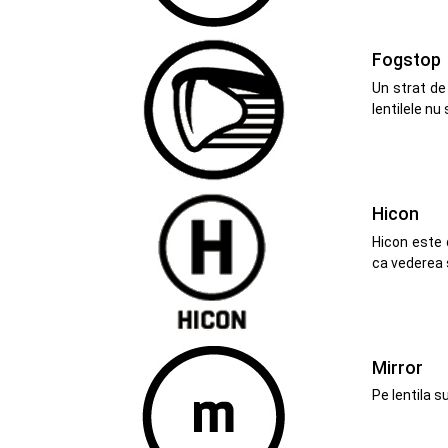
Fogstop
Un strat de
lentilele nu
Hicon
Hicon este 
ca vederea s
Mirror
Pe lentila s