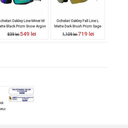
chelari Oakley Line Miner M
Ochelari Oakley Fall Line L
tte Black Prizm Snow Argon
Matte Dark Brush Prizm Sage
Iridium
Gold Iridium
549 lei
719 lei
839 lei
1,109 lei
ată
retur