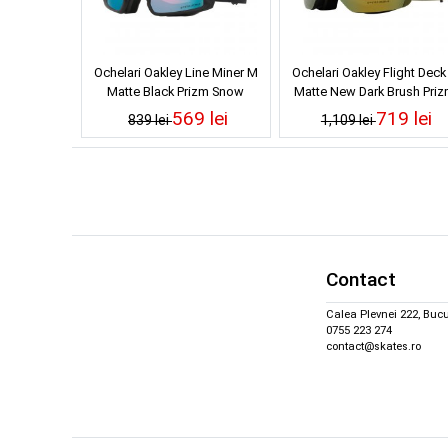
Ochelari Oakley Line Miner M
Ochelari Oakley Flight Deck
Matte Black Prizm Snow
Matte New Dark Brush Pri
Sapphire Iridium
Sage Gold Iridium
569 lei
719 lei
839 lei
1,109 lei
Contact
Calea Plevnei 222, Bucu
0755 223 274
contact@skates.ro