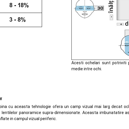
Acesti ochelari sunt potrivit
medie intre ochi.
w
lpina cu aceasta tehnologie ofera un camp vizual mai larg decat och
 lentilelor panoramice supra-dimensionate. Aceasta imbunatatire a
aflate in campul vizual periferic.