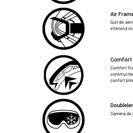
Air Fram
Guri de aeri
interiorul o
Comfort
Comfort Fra
constructie 
confort prin
Doublele
Camera de ae