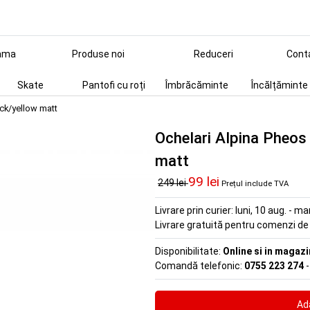
ama
Produse noi
Reduceri
Cont
Skate
Pantofi cu roți
Îmbrăcăminte
Încălțăminte
ck/yellow matt
Ochelari Alpina Pheos
matt
99 lei
249 lei
Prețul include TVA
Livrare prin curier:
luni, 10 aug. - ma
Livrare gratuită pentru comenzi d
Disponibilitate:
Online si in magazi
Comandă telefonic:
0755 223 274
-