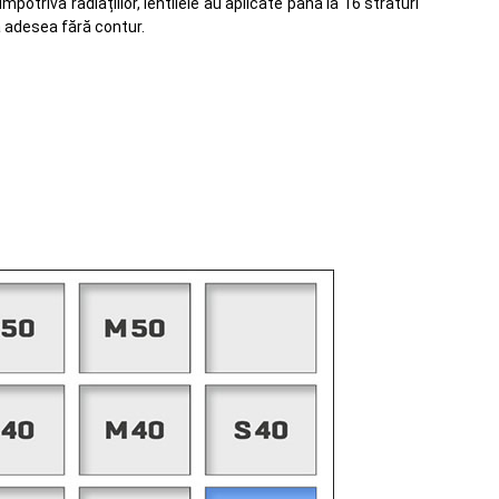
triva radiațiilor, lentilele au aplicate până la 16 straturi
 adesea fără contur.