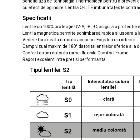
beneficiază de tehnologia Thermoblock pentru a preveni cond
cu efect de oglindire. Lentila Q-LITE îmbunătățește contr
Specificatii
Lentile cu 100% protecție UV-A, -B, -C, asigură o protecție 
Lentila magnetica permite schimbarea rapida si usoara a len
Vedere fara ceata datorita acoperirii Fogstop din interior
Camp vizual maxim de 180° datorita lentilelor sferice si a 
Confort optim datorita ramei flexibile Comfort Frame
Raport excelent intre pret si performanta
Tipul lentilei: S2