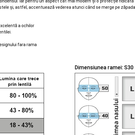
ensul. Iar pentru un aspect cât mai modern și o protecție ridicată împo
astele și, astfel, accentuează vederea atunci când se merge pe zăpada
excelentă a ochilor
tilei.
designului fara rama
Dimensiunea ramei: S30