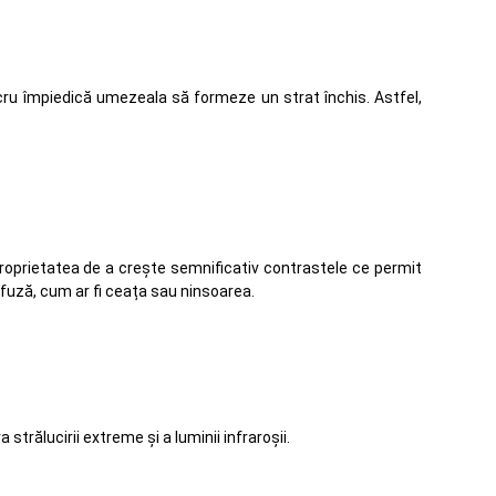
ucru împiedică umezeala să formeze un strat închis. Astfel,
proprietatea de a crește semnificativ contrastele ce permit
difuză, cum ar fi ceața sau ninsoarea.
trălucirii extreme și a luminii infraroșii.