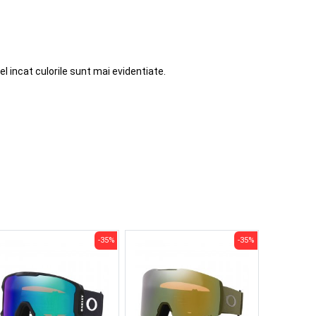
el incat culorile sunt mai evidentiate.
-35%
-35%