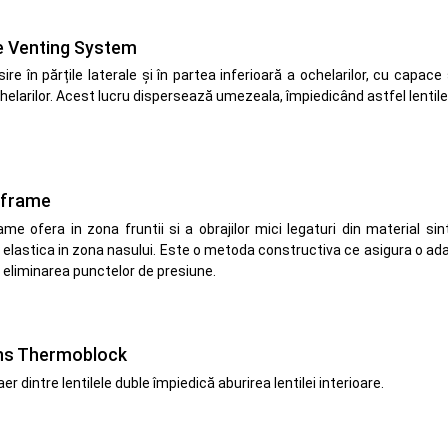
e Venting System
sire în părțile laterale și în partea inferioară a ochelarilor, cu cap
chelarilor. Acest lucru dispersează umezeala, împiedicând astfel lentil
 frame
me ofera in zona fruntii si a obrajilor mici legaturi din material sint
elastica in zona nasului. Este o metoda constructiva ce asigura o adap
 eliminarea punctelor de presiune.
ns Thermoblock
r dintre lentilele duble împiedică aburirea lentilei interioare.