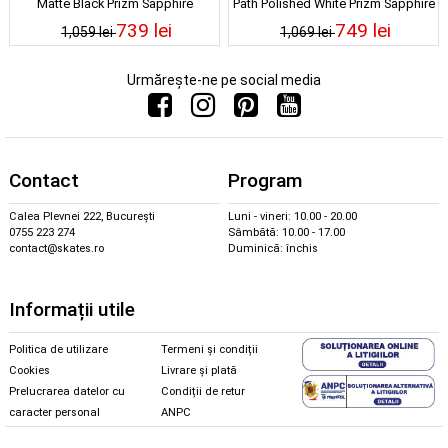
Matte Black Prizm Sapphire
Path Polished White Prizm Sapphire
Polarized
739 lei
749 lei
1,059 lei
1,069 lei
Urmărește-ne pe social media
Contact
Program
Calea Plevnei 222, București
Luni - vineri: 10.00 - 20.00
0755 223 274
Sâmbătă: 10.00 - 17.00
contact@skates.ro
Duminică: închis
Informații utile
Politica de utilizare
Termeni și condiții
Cookies
Livrare și plată
Prelucrarea datelor cu
Condiții de retur
caracter personal
ANPC