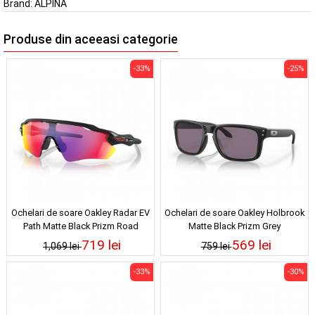
Brand:
ALPINA
Produse din aceeasi categorie
-33%
-25%
Ochelari de soare Oakley Radar EV
Ochelari de soare Oakley Holbrook
Path Matte Black Prizm Road
Matte Black Prizm Grey
719 lei
569 lei
1,069 lei
759 lei
-33%
-30%