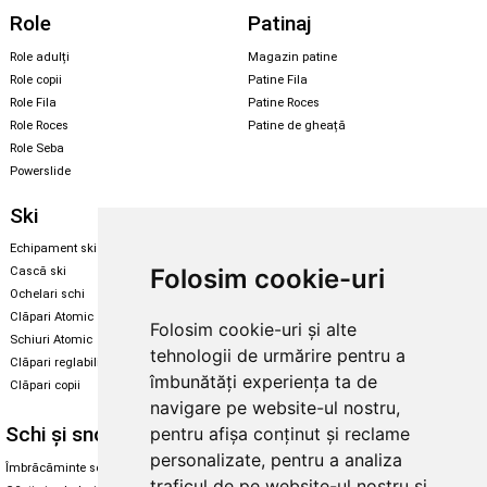
Role
Patinaj
Role adulți
Magazin patine
Role copii
Patine Fila
Role Fila
Patine Roces
Role Roces
Patine de gheață
Role Seba
Powerslide
Ski
Snowboard
Echipament ski
Magazin snowboard
Folosim cookie-uri
Cască ski
Echipament snowboard
Ochelari schi
Legături Rome SDS
Clăpari Atomic
Folosim cookie-uri și alte
Skate & longboard
Schiuri Atomic
tehnologii de urmărire pentru a
Clăpari reglabili
Santa Cruz
îmbunătăți experiența ta de
Clăpari copii
Enuff Skateboards
navigare pe website-ul nostru,
Schi și snowboard
Diverse
pentru afișa conținut și reclame
personalizate, pentru a analiza
Îmbrăcăminte schi și snowboard
Cum aleg rolele
traficul de pe website-ul nostru și