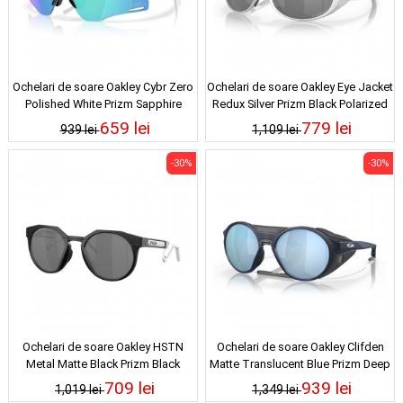
Ochelari de soare Oakley Cybr Zero
Ochelari de soare Oakley Eye Jacket
Polished White Prizm Sapphire
Redux Silver Prizm Black Polarized
659 lei
779 lei
939 lei
1,109 lei
-30%
-30%
Ochelari de soare Oakley HSTN
Ochelari de soare Oakley Clifden
Metal Matte Black Prizm Black
Matte Translucent Blue Prizm Deep
Water Polarized
709 lei
939 lei
1,019 lei
1,349 lei