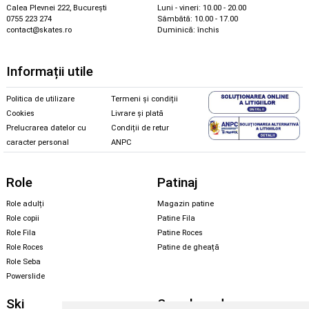
Calea Plevnei 222, București
Luni - vineri: 10.00 - 20.00
0755 223 274
Sâmbătă: 10.00 - 17.00
contact@skates.ro
Duminică: închis
Informații utile
Politica de utilizare
Termeni și condiții
Cookies
Livrare și plată
Prelucrarea datelor cu
Condiții de retur
caracter personal
ANPC
Role
Patinaj
Role adulți
Magazin patine
Role copii
Patine Fila
Role Fila
Patine Roces
Role Roces
Patine de gheață
Role Seba
Powerslide
Ski
Snowboard