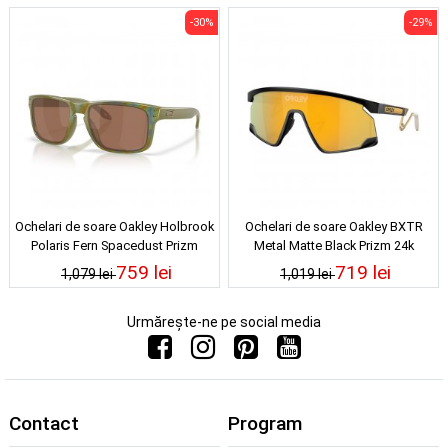
-30%
-29%
Ochelari de soare Oakley Holbrook
Ochelari de soare Oakley BXTR
Polaris Fern Spacedust Prizm
Metal Matte Black Prizm 24k
Tungsten Polarized
759 lei
719 lei
1,079 lei
1,019 lei
Urmărește-ne pe social media
Contact
Program