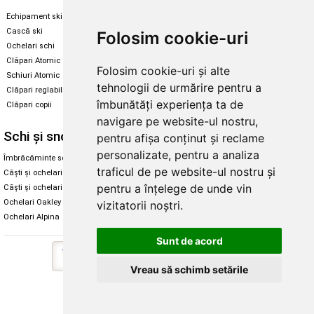
Echipament ski
Magazin snowboard
Cască ski
Echipament snowboard
Folosim cookie-uri
Ochelari schi
Legături Rome SDS
Clăpari Atomic
Folosim cookie-uri și alte
Skate & longboard
Schiuri Atomic
tehnologii de urmărire pentru a
Clăpari reglabili
Santa Cruz
îmbunătăți experiența ta de
Clăpari copii
Enuff Skateboards
navigare pe website-ul nostru,
Schi și snowboard
Diverse
pentru afișa conținut și reclame
personalizate, pentru a analiza
Îmbrăcăminte schi și snowboard
Cum aleg rolele
traficul de pe website-ul nostru și
Căști și ochelari de iarnă
Cum aleg ochelarii
pentru a înțelege de unde vin
Căști și ochelari Alpina
Ochelari de soare Oakley
Ochelari Oakley
Ochelari de soare Alpina
vizitatorii noștri.
Ochelari Alpina
Intretinere manusi
Sunt de acord
Vreau să schimb setările
Copyright © 2026 Skates.ro | SC Zmart Skating SRL