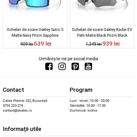
Ochelari de soare Oakley Sutro S
Ochelari de soare Oakley Radar EV
Matte Navy Prizm Sapphire
Path Matte Black Prizm Black
Polarized
639 lei
939 lei
909 lei
1,349 lei
Urmărește-ne pe social media
Contact
Program
Calea Plevnei 222, București
Luni - vineri: 10.00 - 20.00
0755 223 274
Sâmbătă: 10.00 - 17.00
contact@skates.ro
Duminică: închis
Informații utile