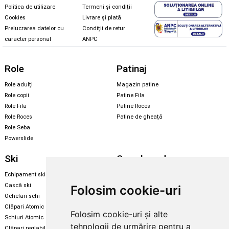
Politica de utilizare
Termeni și condiții
Cookies
Livrare și plată
Prelucrarea datelor cu
Condiții de retur
caracter personal
ANPC
Role
Patinaj
Role adulți
Magazin patine
Role copii
Patine Fila
Role Fila
Patine Roces
Role Roces
Patine de gheață
Role Seba
Powerslide
Ski
Snowboard
Echipament ski
Magazin snowboard
Cască ski
Echipament snowboard
Folosim cookie-uri
Ochelari schi
Legături Rome SDS
Clăpari Atomic
Folosim cookie-uri și alte
Skate & longboard
Schiuri Atomic
tehnologii de urmărire pentru a
Clăpari reglabili