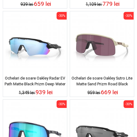
Photochromic
659 lei
779 lei
939 lei
1,109 lei
-30%
-30%
Ochelari de soare Oakley Radar EV
Ochelari de soare Oakley Sutro Lite
Path Matte Black Prizm Deep Water
Matte Sand Prizm Road Black
Polarized
939 lei
669 lei
1,349 lei
959 lei
-30%
-30%