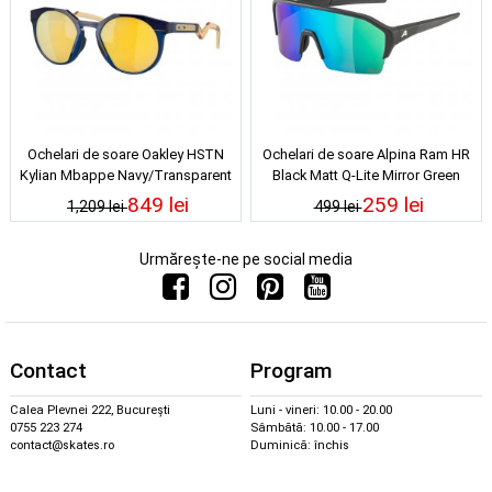
Ochelari de soare Oakley HSTN
Ochelari de soare Alpina Ram HR
Kylian Mbappe Navy/Transparent
Black Matt Q-Lite Mirror Green
Blue Prizm 24K Polarized
849 lei
259 lei
1,209 lei
499 lei
Urmărește-ne pe social media
Contact
Program
Calea Plevnei 222, București
Luni - vineri: 10.00 - 20.00
0755 223 274
Sâmbătă: 10.00 - 17.00
contact@skates.ro
Duminică: închis