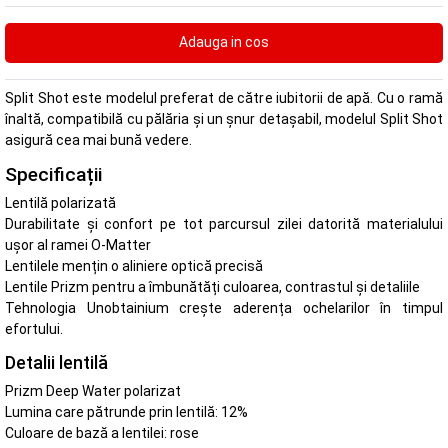
Split Shot este modelul preferat de către iubitorii de apă. Cu o ramă
înaltă, compatibilă cu pălăria și un șnur detașabil, modelul Split Shot
asigură cea mai bună vedere.
Specificații
Lentilă polarizată
Durabilitate și confort pe tot parcursul zilei datorită materialului
ușor al ramei O-Matter
Lentilele mențin o aliniere optică precisă
Lentile Prizm pentru a îmbunătăți culoarea, contrastul și detaliile
Tehnologia Unobtainium crește aderența ochelarilor în timpul
efortului.
Detalii lentilă
Prizm Deep Water polarizat
Lumina care pătrunde prin lentilă: 12%
Culoare de bază a lentilei: rose