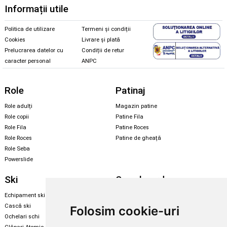
Informații utile
Politica de utilizare
Termeni și condiții
Cookies
Livrare și plată
Prelucrarea datelor cu
Condiții de retur
caracter personal
ANPC
Role
Patinaj
Role adulți
Magazin patine
Role copii
Patine Fila
Role Fila
Patine Roces
Role Roces
Patine de gheață
Role Seba
Powerslide
Ski
Snowboard
Echipament ski
Magazin snowboard
Cască ski
Echipament snowboard
Folosim cookie-uri
Ochelari schi
Legături Rome SDS