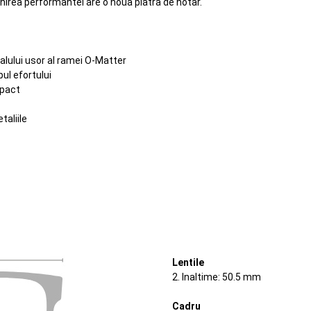
enirea performantei are o noua piatra de hotar.
ialului usor al ramei O-Matter
ul efortului
mpact
taliile
Lentile
2. Inaltime: 50.5 mm
Cadru