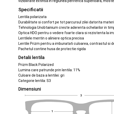
vizibilitate extinsa in regiunea periferica superioara, most
Specificatii
Lentila polarizata
Durabilitate si confort pe tot parcursul zilei datorita mater
Tehnologia Unobtainium creste aderenta ochelarilor in timp
Optica HDO pentru o vedere foarte clara si rezistenta la i
Lentilele mentin o aliniere optica precisa
Lentile Prizm pentru a imbunatati culoarea, contrastul si de
Pachetul contine husa de protectie rigida
Detalii lentila
Prizm Black Polarized
Lumina care patrunde prin lentila: 11%
Culoare de baza a lentilei: gri
Categorie lentila: S3
Dimensiuni