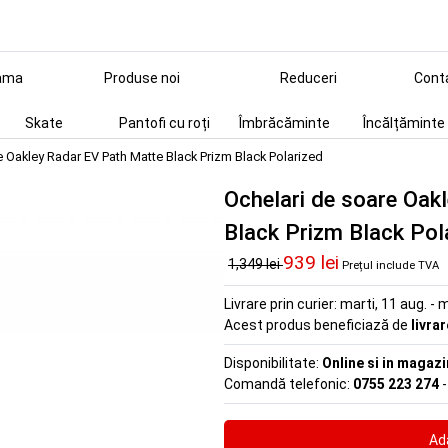
ama
Produse noi
Reduceri
Cont
Skate
Pantofi cu roți
Îmbrăcăminte
Încălțăminte
e Oakley Radar EV Path Matte Black Prizm Black Polarized
Ochelari de soare Oak
Black Prizm Black Pol
939 lei
1,349 lei
Prețul include TVA
Livrare prin curier:
marti, 11 aug. - m
Acest produs beneficiază de
livra
Disponibilitate:
Online si in magazi
Comandă telefonic:
0755 223 274
-