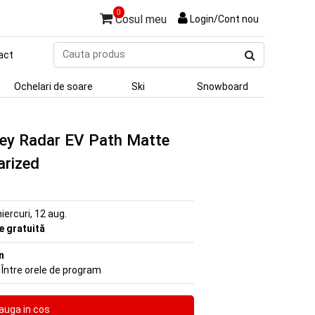
0
Cosul meu
Login/Cont nou
Cauta
act
produs
Ochelari de soare
Ski
Snowboard
ley Radar EV Path Matte
arized
iercuri, 12 aug.
re gratuită
n
 Între orele de program