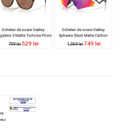
Ochelari de soare Oakley
Ochelari de soare Oakley
gskins S Matte Tortoise Prizm
Sphaera Slash Matte Carbon
Tungsten
Prizm Road
529 lei
749 lei
709 lei
1,069 lei
ată
retur