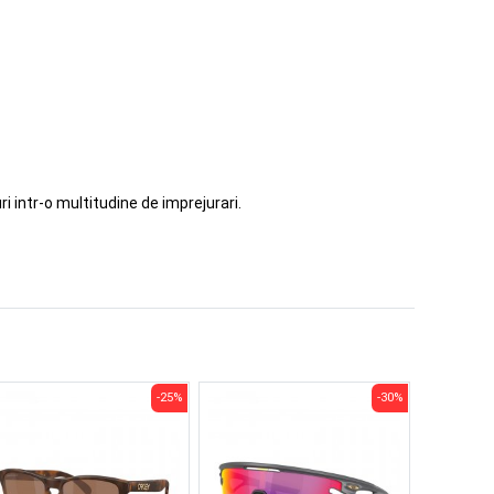
i intr-o multitudine de imprejurari.
-25%
-30%