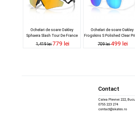
Ochelari de soare Oakley
Ochelari de soare Oakley
Sphaera Slash Tour De France
Frogskins S Polished Clear Pr
Matte Black Ink Prizm 24K
Sapphire
779 lei
499 lei
1,419 lei
709 lei
Polarized
Contact
Calea Plevnei 222, Bucu
0755 223 274
contact@skates.ro