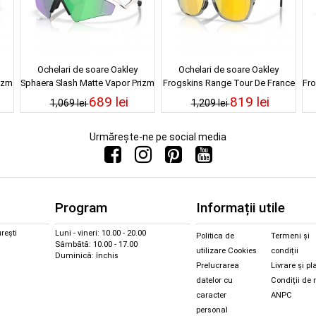
Ochelari de soare Oakley
Ochelari de soare Oakley
izm
Sphaera Slash Matte Vapor Prizm
Frogskins Range Tour De France
Fro
Road Jade
Matte Black Prizm 24k Polarized
689 lei
819 lei
1,069 lei
1,209 lei
Urmărește-ne pe social media
Program
Informații utile
rești
Luni - vineri: 10.00 - 20.00
Politica de
Termeni și
Sâmbătă: 10.00 - 17.00
utilizare Cookies
condiții
Duminică: închis
Prelucrarea
Livrare și pl
datelor cu
Condiții de 
caracter
ANPC
personal