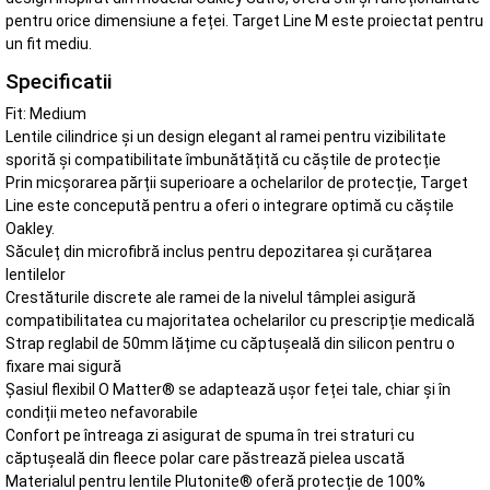
pentru orice dimensiune a feței. Target Line M este proiectat pentru
un fit mediu.
Specificatii
Fit: Medium
Lentile cilindrice și un design elegant al ramei pentru vizibilitate
sporită și compatibilitate îmbunătățită cu căștile de protecție
Prin micșorarea părții superioare a ochelarilor de protecție, Target
Line este concepută pentru a oferi o integrare optimă cu căștile
Oakley.
Săculeț din microfibră inclus pentru depozitarea și curățarea
lentilelor
Crestăturile discrete ale ramei de la nivelul tâmplei asigură
compatibilitatea cu majoritatea ochelarilor cu prescripție medicală
Strap reglabil de 50mm lățime cu căptușeală din silicon pentru o
fixare mai sigură
Șasiul flexibil O Matter® se adaptează ușor feței tale, chiar și în
condiții meteo nefavorabile
Confort pe întreaga zi asigurat de spuma în trei straturi cu
căptușeală din fleece polar care păstrează pielea uscată
Materialul pentru lentile Plutonite® oferă protecție de 100%