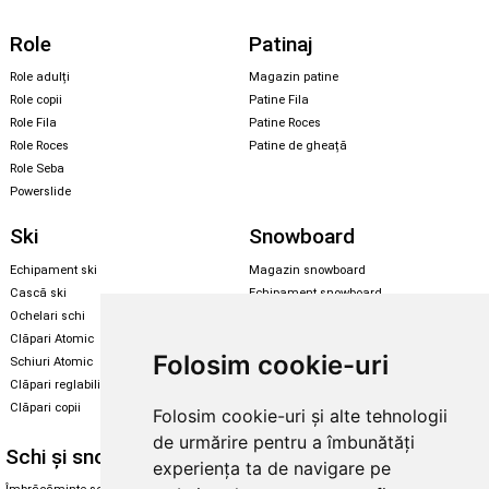
Role
Patinaj
Role adulți
Magazin patine
Role copii
Patine Fila
Role Fila
Patine Roces
Role Roces
Patine de gheață
Role Seba
Powerslide
Ski
Snowboard
Echipament ski
Magazin snowboard
Cască ski
Echipament snowboard
Ochelari schi
Legături Rome SDS
Clăpari Atomic
Skate & longboard
Folosim cookie-uri
Schiuri Atomic
Clăpari reglabili
Santa Cruz
Clăpari copii
Folosim cookie-uri și alte tehnologii
Enuff Skateboards
de urmărire pentru a îmbunătăți
Schi și snowboard
Diverse
experiența ta de navigare pe