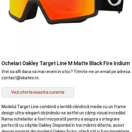
Ochelari Oakley Target Line M Matte Black Fire Iridium
Vrei sa afli daca va mai reveni in stoc? Trimite-ne un email pe adresa
contact@skates.ro .
Modelul Target Line combină o lentilă cilindrică medie cu un frame
design ultra-elegant obținându-se astfel un câmp vizual incredibil.
Rama ochelarilor a fost micșorată pentru a asigura o integrare
perfectă cu căștile Oakley. Disponibil în trei mărimi diferite, acest
design inspirat din modelul Oakley Sutro, oferă stil și funcționalitate