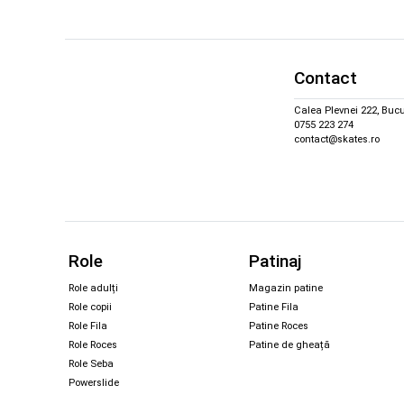
Contact
Calea Plevnei 222, Bucu
0755 223 274
contact@skates.ro
Role
Patinaj
Role adulți
Magazin patine
Role copii
Patine Fila
Role Fila
Patine Roces
Role Roces
Patine de gheață
Role Seba
Powerslide