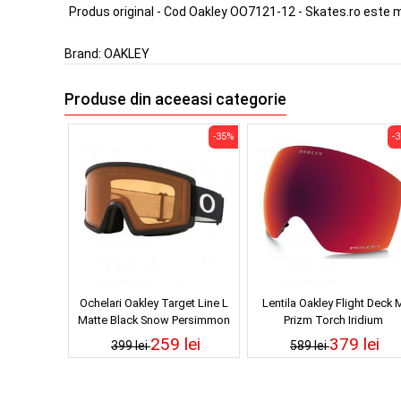
Produs original - Cod Oakley OO7121-12 - Skates.ro este 
Brand:
OAKLEY
Produse din aceeasi categorie
-35%
-
Ochelari Oakley Target Line L
Lentila Oakley Flight Deck 
Matte Black Snow Persimmon
Prizm Torch Iridium
259 lei
379 lei
399 lei
589 lei