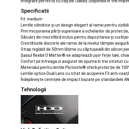
integrare perfectă cu căștile Oakley. Disponibil în trei mări
Specificatii
Fit: medium
Lentile cilindrice și un design elegant al ramei pentru vizib
Prin micșorarea părții superioare a ochelarilor de protecți
Săculeț din microfibră inclus pentru depozitarea și curățare
Crestăturile discrete ale ramei de la nivelul tâmplei asigur
Strap reglabil de 50mm lățime cu căptușeală din silicon pen
Șasiul flexibil O Matter® se adaptează ușor feței tale, chia
Confort pe întreaga zi asigurat de spuma în trei straturi c
Materialul pentru lentile Plutonite® oferă protecție de 10
Lentile optice Dual Lens cu strat de acoperire F3 anti-ceaț
Îndeplinește cerințele de impact bazate pe standardele AN
Tehnologii