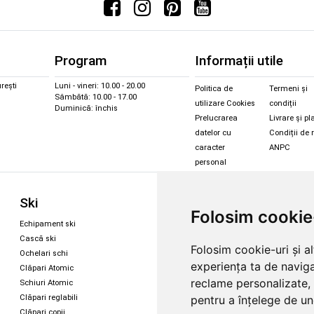
Program
Informații utile
rești
Luni - vineri: 10.00 - 20.00
Politica de
Termeni și
Sâmbătă: 10.00 - 17.00
utilizare Cookies
condiții
Duminică: închis
Prelucrarea
Livrare și pl
datelor cu
Condiții de 
caracter
ANPC
personal
Sc
Ski
Snowboard
Folosim cookie
Îmbr
Echipament ski
Magazin snowboard
Cășt
Cască ski
Echipament snowboard
Folosim cookie-uri și a
Cășt
Ochelari schi
Legături Rome SDS
experiența ta de naviga
Oche
Clăpari Atomic
Skate & longboard
Oche
reclame personalizate, 
Schiuri Atomic
pentru a înțelege de und
Clăpari reglabili
Santa Cruz
Clăpari copii