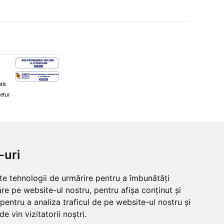
ată
retur
hi și snowboard
Diverse
-uri
ăcăminte schi și snowboard
Cum aleg rolele
i și ochelari de iarnă
Cum aleg ochelarii
lte tehnologii de urmărire pentru a îmbunătăți
i și ochelari Alpina
Ochelari de soare Oakley
re pe website-ul nostru, pentru afișa conținut și
lari Oakley
Ochelari de soare Alpina
lari Alpina
Intretinere manusi
pentru a analiza traficul de pe website-ul nostru și
e vin vizitatorii noștri.