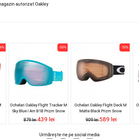
magazin autorizat Oakley
36%
-50%
-35%
M
Ochelari Oakley Flight Tracker M
Ochelari Oakley Flight Deck M
O
Sky Blue I Am B1B Prizm Snow
Matte Black Prizm Snow
Sapphire Iridium
Persimmon
439 lei
589 lei
879 lei
909 lei
Urmărește-ne pe social media