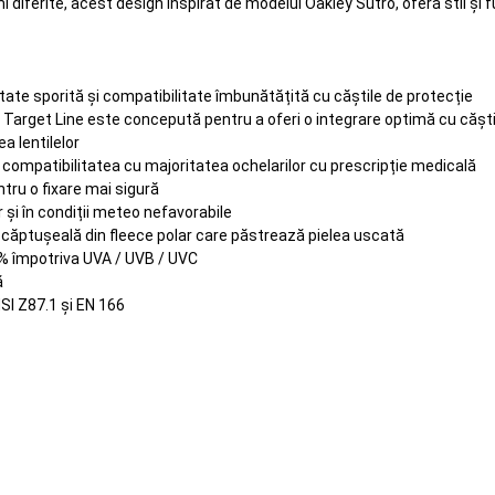
mi diferite, acest design inspirat de modelul Oakley Sutro, oferă stil și
ilitate sporită și compatibilitate îmbunătățită cu căștile de protecție
e, Target Line este concepută pentru a oferi o integrare optimă cu căști
a lentilelor
ă compatibilitatea cu majoritatea ochelarilor cu prescripție medicală
tru o fixare mai sigură
r și în condiții meteo nefavorabile
u căptușeală din fleece polar care păstrează pielea uscată
0% împotriva UVA / UVB / UVC
ă
SI Z87.1 și EN 166