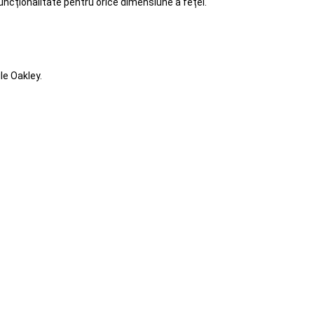
 funcționalitate pentru orice dimensiune a feței.
le Oakley.