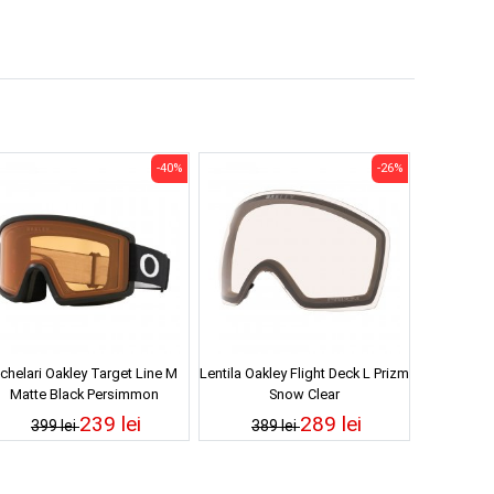
-40%
-26%
chelari Oakley Target Line M
Lentila Oakley Flight Deck L Prizm
Matte Black Persimmon
Snow Clear
239 lei
289 lei
399 lei
389 lei