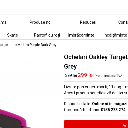
ama
Produse noi
Reduceri
Cont
Skate
Pantofi cu roți
Îmbrăcăminte
Încălțăminte
arget Line M Ultra Purple Dark Grey
Ochelari Oakley Target
Grey
299 lei
399 lei
Prețul include TVA
Livrare prin curier:
marti, 11 aug. - m
Acest produs beneficiază de
livra
Disponibilitate:
Online si in magazi
Comandă telefonic:
0755 223 274
-