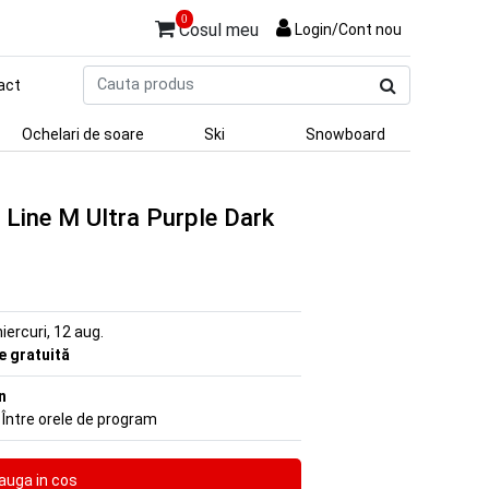
0
Cosul meu
Login/Cont nou
Cauta
act
produs
Ochelari de soare
Ski
Snowboard
 Line M Ultra Purple Dark
iercuri, 12 aug.
re gratuită
n
 Între orele de program