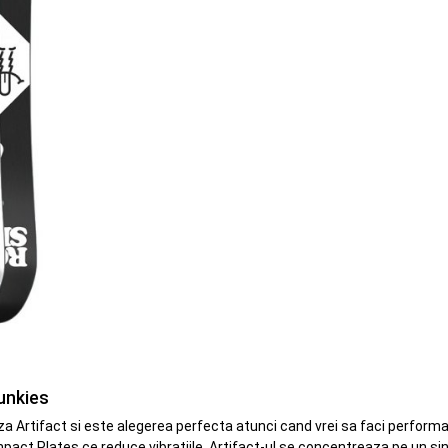
unkies
 Artifact si este alegerea perfecta atunci cand vrei sa faci performant
ct Plates ce reduce vibratiile, Artifact-ul se concentreaza pe un singu