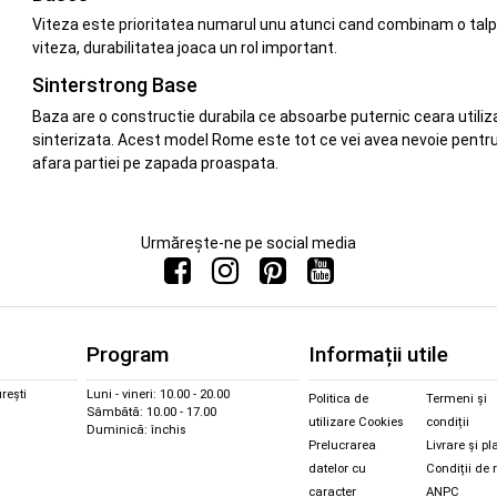
Viteza este prioritatea numarul unu atunci cand combinam o talpa c
viteza, durabilitatea joaca un rol important.
Sinterstrong Base
Baza are o constructie durabila ce absoarbe puternic ceara utilizat
sinterizata. Acest model Rome este tot ce vei avea nevoie pentru o
afara partiei pe zapada proaspata.
Urmărește-ne pe social media
Program
Informații utile
rești
Luni - vineri: 10.00 - 20.00
Politica de
Termeni și
Sâmbătă: 10.00 - 17.00
utilizare Cookies
condiții
Duminică: închis
Prelucrarea
Livrare și pl
datelor cu
Condiții de 
caracter
ANPC