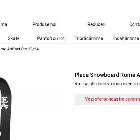
ama
Produse noi
Reduceri
Cont
Skate
Pantofi cu roți
Îmbrăcăminte
Încălțăminte
e Artifact Pro 23/24
Placa Snowboard Rome Ar
Vrei sa afli daca va mai reveni 