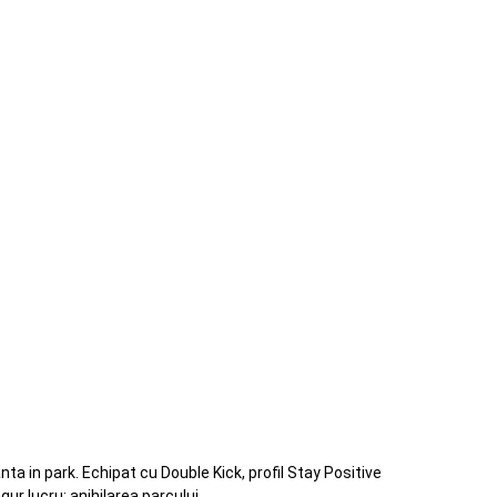
a in park. Echipat cu Double Kick, profil Stay Positive
r lucru: anihilarea parcului.