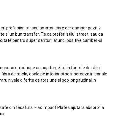
ideri profesionisti sau amatori care cer camber pozitiv
e si un bun transfer. Fie ca preferi stilul street, sau ca
icitate pentru super sarituri, atunci positive camber-ul
reusesc sa adauge un pop targetat in functie de stilul
 fibra de sticla, goale pe interior si se insereaza in canale
tru nivele diferite de torsiune si pop longitudinal in
ate din tesatura. Flax Impact Plates ajuta la absorbtia
ii.