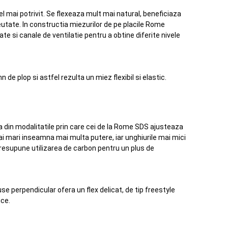
l mai potrivit. Se flexeaza mult mai natural, beneficiaza
utate. In constructia miezurilor de pe placile Rome
e si canale de ventilatie pentru a obtine diferite nivele
e plop si astfel rezulta un miez flexibil si elastic.
Una din modalitatile prin care cei de la Rome SDS ajusteaza
mai mari inseamna mai multa putere, iar unghiurile mai mici
 presupune utilizarea de carbon pentru un plus de
e perpendicular ofera un flex delicat, de tip freestyle
ice.