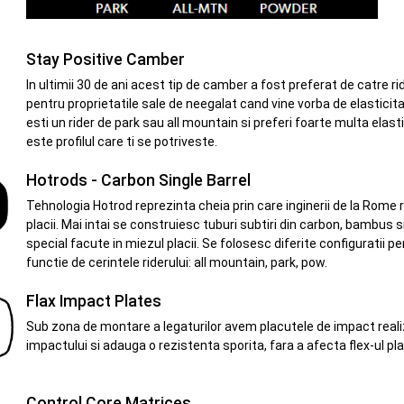
Stay Positive Camber
In ultimii 30 de ani acest tip de camber a fost preferat de catre r
pentru proprietatile sale de neegalat cand vine vorba de elasticitat
esti un rider de park sau all mountain si preferi foarte multa elast
este profilul care ti se potriveste.
Hotrods - Carbon Single Barrel
Tehnologia Hotrod reprezinta cheia prin care inginerii de la Rome 
placii. Mai intai se construiesc tuburi subtiri din carbon, bambus si
special facute in miezul placii. Se folosesc diferite configuratii pen
functie de cerintele riderului: all mountain, park, pow.
Flax Impact Plates
Sub zona de montare a legaturilor avem placutele de impact realiz
impactului si adauga o rezistenta sporita, fara a afecta flex-ul plac
Control Core Matrices