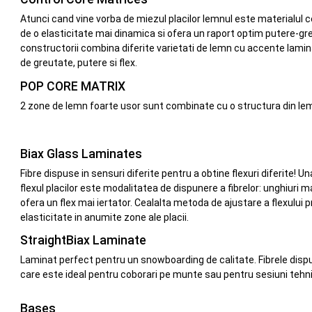
Atunci cand vine vorba de miezul placilor lemnul este materialul ce
de o elasticitate mai dinamica si ofera un raport optim putere-gre
constructorii combina diferite varietati de lemn cu accente laminat
de greutate, putere si flex.
POP CORE MATRIX
2 zone de lemn foarte usor sunt combinate cu o structura din lemn d
Biax Glass Laminates
Fibre dispuse in sensuri diferite pentru a obtine flexuri diferite! 
flexul placilor este modalitatea de dispunere a fibrelor: unghiuri 
ofera un flex mai iertator. Cealalta metoda de ajustare a flexului
elasticitate in anumite zone ale placii.
StraightBiax Laminate
Laminat perfect pentru un snowboarding de calitate. Fibrele dispus
care este ideal pentru coborari pe munte sau pentru sesiuni tehn
Bases