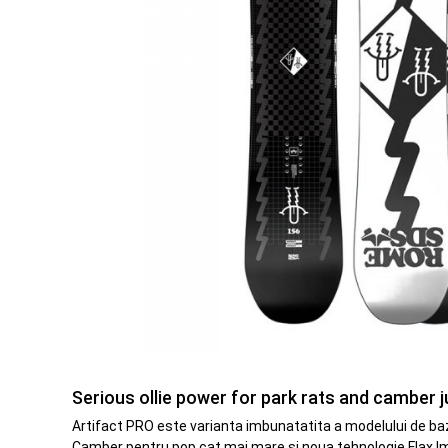
Serious ollie power for park rats and camber j
Artifact PRO este varianta imbunatatita a modelului de baza
Camber pentru pop cat mai mare si noua tehnologie Flax Impa