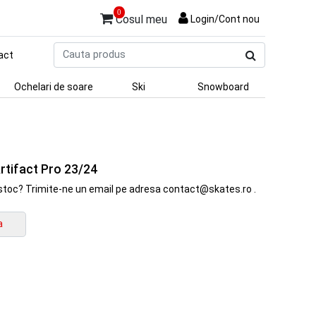
0
Cosul meu
Login/Cont nou
Cauta
act
produs
Ochelari de soare
Ski
Snowboard
tifact Pro 23/24
in stoc? Trimite-ne un email pe adresa contact@skates.ro .