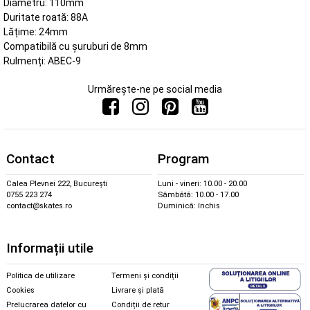
Diametru: 110mm
Duritate roată: 88A
Lățime: 24mm
Compatibilă cu șuruburi de 8mm
Rulmenți: ABEC-9
Urmărește-ne pe social media
Contact
Program
Calea Plevnei 222, București
Luni - vineri: 10.00 - 20.00
0755 223 274
Sâmbătă: 10.00 - 17.00
contact@skates.ro
Duminică: închis
Informații utile
Politica de utilizare
Termeni și condiții
Cookies
Livrare și plată
Prelucrarea datelor cu
Condiții de retur