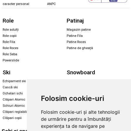
caracter personal
ANPC
Role
Patinaj
Role adulți
Magazin patine
Role copii
Patine Fila
Role Fila
Patine Roces
Role Roces
Patine de gheață
Role Seba
Powerslide
Ski
Snowboard
Echipament ski
Magazin snowboard
Cască ski
Echipament snowboard
Ochelari schi
Legături Rome SDS
Folosim cookie-uri
Clăpari Atomic
Skate & longboard
Schiuri Atomic
Folosim cookie-uri și alte tehnologii
Clăpari reglabili
Santa Cruz
de urmărire pentru a îmbunătăți
Clăpari copii
Enuff Skateboards
experiența ta de navigare pe