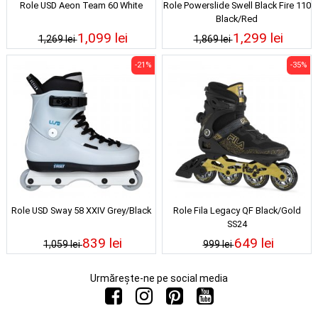
Role USD Aeon Team 60 White
Role Powerslide Swell Black Fire 110
Black/Red
1,099 lei
1,299 lei
1,269 lei
1,869 lei
-21%
-35%
Role USD Sway 58 XXIV Grey/Black
Role Fila Legacy QF Black/Gold
SS24
839 lei
649 lei
1,059 lei
999 lei
Urmărește-ne pe social media