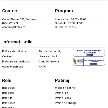
Contact
Program
Calea Plevnei 222, București
Luni - vineri: 10.00 - 20.00
0755 223 274
Sâmbătă: 10.00 - 17.00
contact@skates.ro
Duminică: închis
Informații utile
Politica de utilizare
Termeni și condiții
Cookies
Livrare și plată
Prelucrarea datelor cu
Condiții de retur
caracter personal
ANPC
Role
Patinaj
Role adulți
Magazin patine
Role copii
Patine Fila
Role Fila
Patine Roces
Role Roces
Patine de gheață