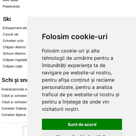
Role Seba
Powerslide
Ski
Snowboard
Echipament ski
Magazin snowboard
Folosim cookie-uri
Cască ski
Echipament snowboard
Ochelari schi
Legături Rome SDS
Clăpari Atomic
Folosim cookie-uri și alte
Skate & longboard
Schiuri Atomic
tehnologii de urmărire pentru a
Clăpari reglabili
Santa Cruz
îmbunătăți experiența ta de
Clăpari copii
Enuff Skateboards
navigare pe website-ul nostru,
Schi și snowboard
Diverse
pentru afișa conținut și reclame
personalizate, pentru a analiza
Îmbrăcăminte schi și snowboard
Cum aleg rolele
traficul de pe website-ul nostru și
Căști și ochelari de iarnă
Cum aleg ochelarii
pentru a înțelege de unde vin
Căști și ochelari Alpina
Ochelari de soare Oakley
vizitatorii noștri.
Ochelari Oakley
Ochelari de soare Alpina
Ochelari Alpina
Intretinere manusi
Sunt de acord