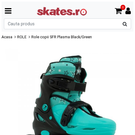
0
C
p
Acasa
ROLE
Role copii SFR Plasma Black/Green