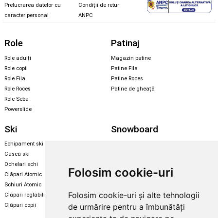
Prelucrarea datelor cu
Condiții de retur
caracter personal
ANPC
Role
Patinaj
Role adulți
Magazin patine
Role copii
Patine Fila
Role Fila
Patine Roces
Role Roces
Patine de gheață
Role Seba
Powerslide
Ski
Snowboard
Echipament ski
Magazin snowboard
Cască ski
Echipament snowboard
Ochelari schi
Legături Rome SDS
Folosim cookie-uri
Clăpari Atomic
Skate & longboard
Schiuri Atomic
Folosim cookie-uri și alte tehnologii
Clăpari reglabili
Santa Cruz
de urmărire pentru a îmbunătăți
Clăpari copii
Enuff Skateboards