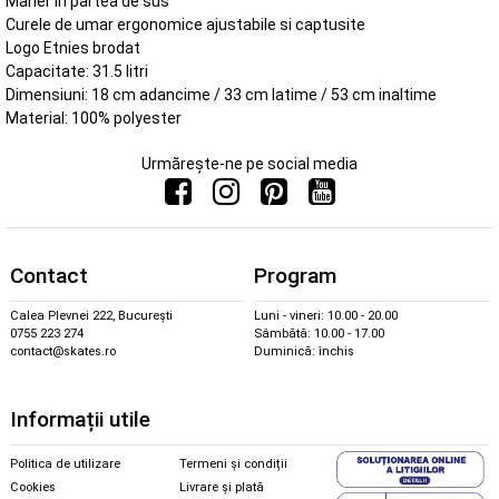
Maner in partea de sus
Curele de umar ergonomice ajustabile si captusite
Logo Etnies brodat
Capacitate: 31.5 litri
Dimensiuni: 18 cm adancime / 33 cm latime / 53 cm inaltime
Material: 100% polyester
Urmărește-ne pe social media
Contact
Program
Calea Plevnei 222, București
Luni - vineri: 10.00 - 20.00
0755 223 274
Sâmbătă: 10.00 - 17.00
contact@skates.ro
Duminică: închis
Informații utile
Politica de utilizare
Termeni și condiții
Cookies
Livrare și plată