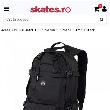
0
C
p
Acasa
IMBRACAMINTE
Rucsacuri
Rucsac FR Slim 18L Black