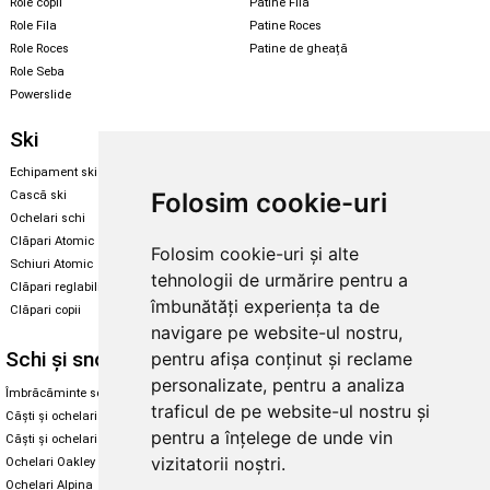
Role copii
Patine Fila
Role Fila
Patine Roces
Role Roces
Patine de gheață
Role Seba
Powerslide
Ski
Snowboard
Echipament ski
Magazin snowboard
Folosim cookie-uri
Cască ski
Echipament snowboard
Ochelari schi
Legături Rome SDS
Clăpari Atomic
Folosim cookie-uri și alte
Skate & longboard
Schiuri Atomic
tehnologii de urmărire pentru a
Clăpari reglabili
Santa Cruz
îmbunătăți experiența ta de
Clăpari copii
Enuff Skateboards
navigare pe website-ul nostru,
Schi și snowboard
Diverse
pentru afișa conținut și reclame
personalizate, pentru a analiza
Îmbrăcăminte schi și snowboard
Cum aleg rolele
traficul de pe website-ul nostru și
Căști și ochelari de iarnă
Cum aleg ochelarii
pentru a înțelege de unde vin
Căști și ochelari Alpina
Ochelari de soare Oakley
vizitatorii noștri.
Ochelari Oakley
Ochelari de soare Alpina
Ochelari Alpina
Intretinere manusi