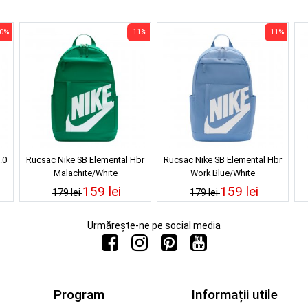
10%
-11%
-11%
.0
Rucsac Nike SB Elemental Hbr
Rucsac Nike SB Elemental Hbr
Malachite/White
Work Blue/White
159 lei
159 lei
179 lei
179 lei
Urmărește-ne pe social media
Program
Informații utile