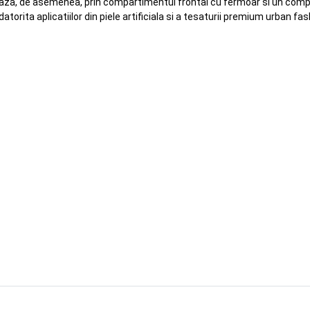
aza, de asemenea, prin compartimentul frontal cu fermoar si un compart
orita aplicatiilor din piele artificiala si a tesaturii premium urban fas