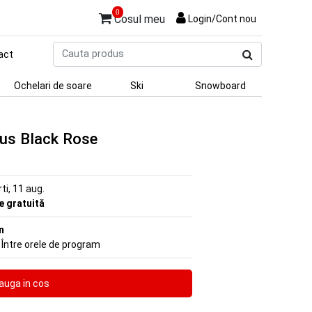
0
Cosul meu
Login/Cont nou
Cauta
act
produs
Ochelari de soare
Ski
Snowboard
lus Black Rose
rti, 11 aug.
re gratuită
n
 Între orele de program