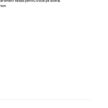
iment flexibil pentru sticle pe lateral.
hion.