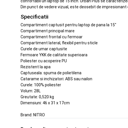
confortabil un laptop de 15 inch. Urban Plus se caracterize
Din punct de vedere vizual, este deosebit de impresionant dat
Specificatii
Compartiment captusit pentru laptop de pana la 15"
Compartiment principal mare
Compartiment frontal cu fermoar
Compartiment lateral, flexibil pentru sticle
Curele de umar captusite
Fermoare YKK de calitate superioara
Poliester cu acoperire PU
Rezistent la apa
Captuseala: spuma de polietilena
Catarame si inchizatori: ABS sau nailon
Curele: 100% poliester
Volum: 28L
Greutate: 0,520 kg
Dimensiuni: 46 x 31 x 17cm
Brand:
NITRO