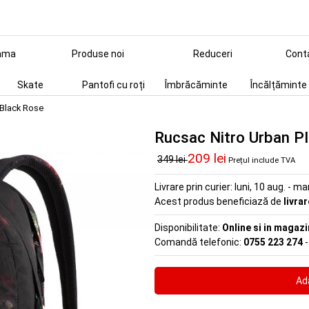
ama
Produse noi
Reduceri
Cont
Skate
Pantofi cu roți
Îmbrăcăminte
Încălțăminte
 Black Rose
Rucsac Nitro Urban P
209 lei
349 lei
Prețul include TVA
Livrare prin curier:
luni, 10 aug. - ma
Acest produs beneficiază de
livra
Disponibilitate:
Online si in magazi
Comandă telefonic:
0755 223 274
-