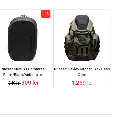
-11%
Rucsac Nike SB Commute
Rucsac Oakley Kitchen Sink Deep
Black/Black/Anthracite
Olive
309 lei
1,269 lei
349 lei