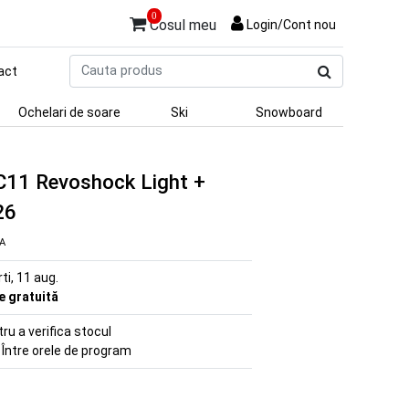
0
Cosul meu
Login/Cont nou
Cauta
act
produs
Ochelari de soare
Ski
Snowboard
 C11 Revoshock Light +
26
VA
rti, 11 aug.
re gratuită
u a verifica stocul
 Între orele de program