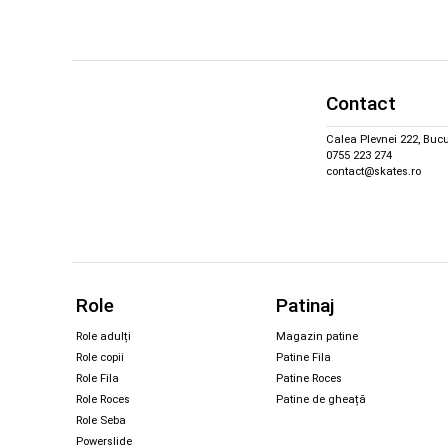
Contact
Calea Plevnei 222, Bucu
0755 223 274
contact@skates.ro
Role
Patinaj
Role adulți
Magazin patine
Role copii
Patine Fila
Role Fila
Patine Roces
Role Roces
Patine de gheață
Role Seba
Powerslide