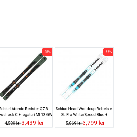
-25%
-35%
Schiuri Atomic Redster Q7.8
Schiuri Head Worldcup Rebels e-
oshock C + legaturi MI 12 GW
SL Pro White/Speed Blue +
Green/Black 25/26
legaturi Freeflex 14 Gw 25/26
3,439 lei
3,799 lei
4,589 lei
5,869 lei