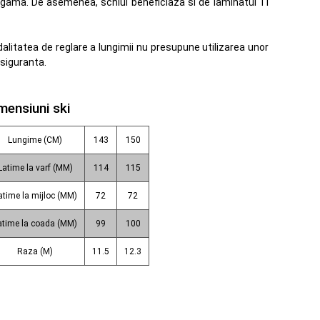
n gama. De asemenea, schiul beneficiaza si de laminatul TI
litatea de reglare a lungimii nu presupune utilizarea unor
 siguranta.
mensiuni ski
Lungime (CM)
143
150
Latime la varf (MM)
114
115
atime la mijloc (MM)
72
72
atime la coada (MM)
99
100
Raza (M)
11.5
12.3