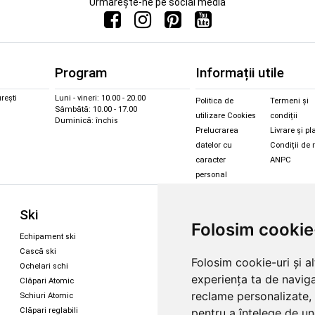
Urmărește-ne pe social media
Program
Informații utile
rești
Luni - vineri: 10.00 - 20.00
Politica de
Termeni și
Sâmbătă: 10.00 - 17.00
utilizare Cookies
condiții
Duminică: închis
Prelucrarea
Livrare și pl
datelor cu
Condiții de 
caracter
ANPC
personal
Sc
Ski
Snowboard
Folosim cookie
Îmbr
Echipament ski
Magazin snowboard
Cășt
Cască ski
Echipament snowboard
Folosim cookie-uri și a
Cășt
Ochelari schi
Legături Rome SDS
experiența ta de naviga
Oche
Clăpari Atomic
Skate & longboard
Oche
reclame personalizate, 
Schiuri Atomic
pentru a înțelege de und
Clăpari reglabili