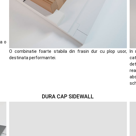
ra o
O combinatie foarte stabila din frasin dur cu plop usor,
In 
destinata performantei.
cat
de
rea
abs
sch
DURA CAP SIDEWALL