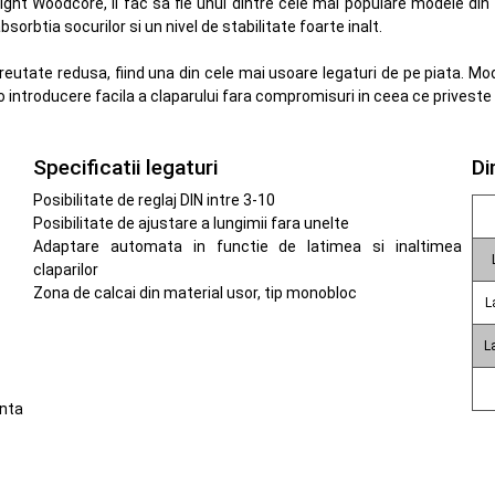
ght Woodcore, il fac sa fie unul dintre cele mai populare modele di
rbtia socurilor si un nivel de stabilitate foarte inalt.
utate redusa, fiind una din cele mai usoare legaturi de pe piata. Moda
 o introducere facila a claparului fara compromisuri in ceea ce priveste
Specificatii legaturi
Di
Posibilitate de reglaj DIN intre 3-10
Posibilitate de ajustare a lungimii fara unelte
Adaptare automata in functie de latimea si inaltimea
claparilor
Zona de calcai din material usor, tip monobloc
L
L
enta