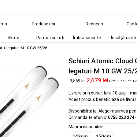
ama
Produse noi
Reduceri
Cont
Skate
Pantofi cu roți
Îmbrăcăminte
Încălțăminte
t + legaturi M 10 GW 25/26
Schiuri Atomic Cloud
legaturi M 10 GW 25/
2,679 lei
3,569 lei
Prețul include T
Livrare prin curier:
luni, 10 aug. - ma
Acest produs beneficiază de
livra
Disponibilitate:
Alege marimea pentr
Comandă telefonic:
0755 223 274
-
Mărimi disponibile:
143cm
150cm