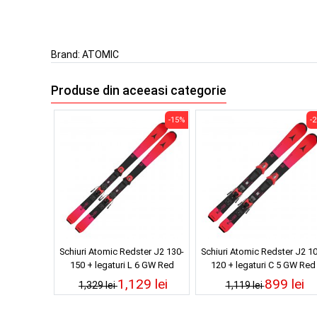
Brand:
ATOMIC
Produse din aceeasi categorie
-15%
-
Schiuri Atomic Redster J2 130-
Schiuri Atomic Redster J2 1
150 + legaturi L 6 GW Red
120 + legaturi C 5 GW Red
Tension/Black 25/26
Tension/Black 25/26
1,129 lei
899 lei
1,329 lei
1,119 lei