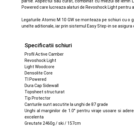
partie. Aspectul sau curat, combinat cu miezul de lemn Li
Powered care lucreaza alaturi de Revoshock Light pentru abso
Legaturile Atomic M 10 GW se monteaza pe schiuri cu o gre
unelte aditionale, iar prin sistemul Easy Step-in se asigura
Specificatii schiuri
Profil Active Camber
Revoshock Light
Light Woodcore
Densolite Core
TI Powered
Dura Cap Sidewall
Topsheet structurat
Tip Protector
Canturile sunt ascutite la unghi de 87 grade
Unghi al marginilor de 1.0° pentru viraje usoare si ader
excelenta
Greutate 2460g / ski / 157cm