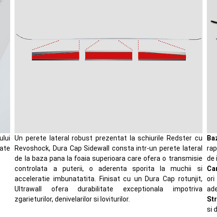
lui
Un perete lateral robust prezentat la schiurile Redster cu
Ba
tate
Revoshock, Dura Cap Sidewall consta intr-un perete lateral
rap
de la baza pana la foaia superioara care ofera o transmisie
de 
controlata a puterii, o aderenta sporita la muchii si
Can
acceleratie imbunatatita. Finisat cu un Dura Cap rotunjit,
ori
Ultrawall ofera durabilitate exceptionala impotriva
ade
zgarieturilor, denivelarilor si loviturilor.
Str
si 