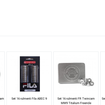
cam
Set 16 rulmenti Fila ABEC 9
Set 16 rulmenti FR Twincam
Se
MW9 Titalium Freeride