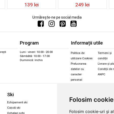
139 lei
249 lei
Urmărește-ne pe social media
Program
Informații utile
rești
Luni - vineri: 10.00 - 20.00
Politica de
Termeni și
Sâmbătă: 10.00 - 17.00
utilizare Cookies
condiții
Duminică: închis
Prelucrarea
Livrare și pl
datelor cu
Condiții de 
caracter
ANPC
personal
Sc
Ski
Snowboard
Folosim cookie
Îmbr
Echipament ski
Magazin snowboard
Cășt
Cască ski
Echipament snowboard
Folosim cookie-uri și a
Cășt
Ochelari schi
Legături Rome SDS