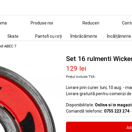
ama
Produse noi
Reduceri
Cont
Skate
Pantofi cu roți
Îmbrăcăminte
Încălțăminte
ked ABEC 7
Set 16 rulmenti Wick
129 lei
Prețul include TVA
Livrare prin curier:
luni, 10 aug. - ma
Livrare gratuită pentru comenzi d
Disponibilitate:
Online si in magazi
Comandă telefonic:
0755 223 274
-