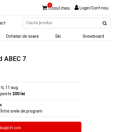
0
Cosul meu
Login/Cont nou
Cauta
act
produs
Ochelari de soare
Ski
Snowboard
ed ABEC 7
rti, 11 aug.
e peste
200 lei
n
 Între orele de program