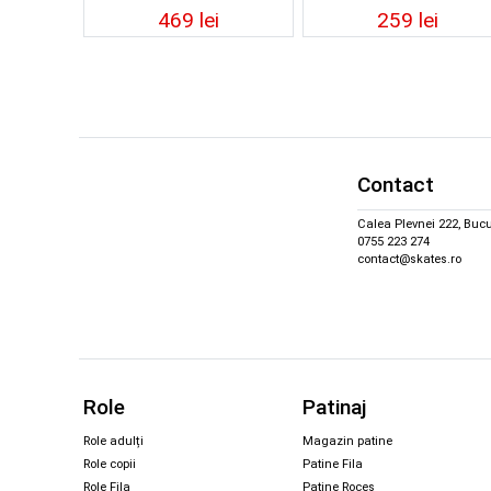
469 lei
259 lei
Contact
Calea Plevnei 222, Bucu
0755 223 274
contact@skates.ro
Role
Patinaj
Role adulți
Magazin patine
Role copii
Patine Fila
Role Fila
Patine Roces