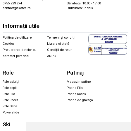
0755 223 274
Sâmbătă: 10.00 - 17.00
contact@skates.ro
Duminică: închis
Informații utile
Politica de utilizare
Termeni și condiții
Cookies
Livrare și plată
Prelucrarea datelor cu
Condiții de retur
caracter personal
ANPC
Role
Patinaj
Role adulți
Magazin patine
Role copii
Patine Fila
Role Fila
Patine Roces
Role Roces
Patine de gheață
Role Seba
Powerslide
Ski
Snowboard