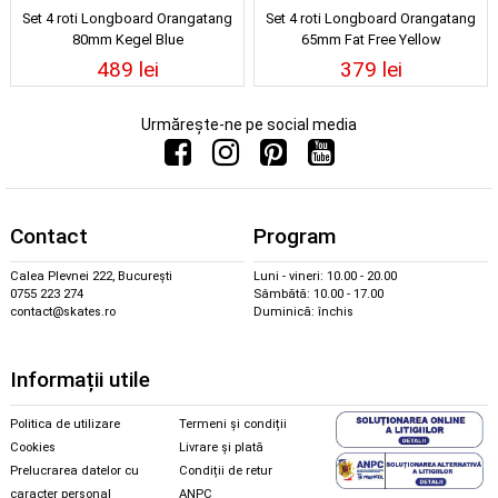
Set 4 roti Longboard Orangatang
Set 4 roti Longboard Orangatang
80mm Kegel Blue
65mm Fat Free Yellow
489 lei
379 lei
Urmărește-ne pe social media
Contact
Program
Calea Plevnei 222, București
Luni - vineri: 10.00 - 20.00
0755 223 274
Sâmbătă: 10.00 - 17.00
contact@skates.ro
Duminică: închis
Informații utile
Politica de utilizare
Termeni și condiții
Cookies
Livrare și plată
Prelucrarea datelor cu
Condiții de retur
caracter personal
ANPC