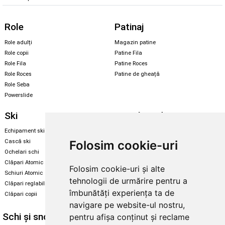
Role
Patinaj
Role adulți
Magazin patine
Role copii
Patine Fila
Role Fila
Patine Roces
Role Roces
Patine de gheață
Role Seba
Powerslide
Ski
Snowboard
Echipament ski
Magazin snowboard
Folosim cookie-uri
Cască ski
Echipament snowboard
Ochelari schi
Legături Rome SDS
Clăpari Atomic
Folosim cookie-uri și alte
Skate & longboard
Schiuri Atomic
tehnologii de urmărire pentru a
Clăpari reglabili
Santa Cruz
îmbunătăți experiența ta de
Clăpari copii
Enuff Skateboards
navigare pe website-ul nostru,
Schi și snowboard
Diverse
pentru afișa conținut și reclame