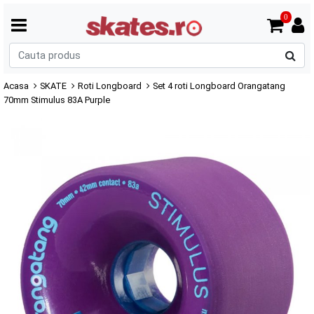
0
C
p
Acasa
SKATE
Roti Longboard
Set 4 roti Longboard Orangatang
70mm Stimulus 83A Purple