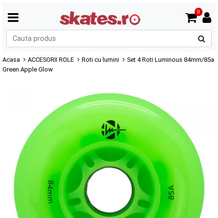
0
C
p
Acasa
ACCESORII ROLE
Roti cu lumini
Set 4 Roti Luminous 84mm/85a
Green Apple Glow