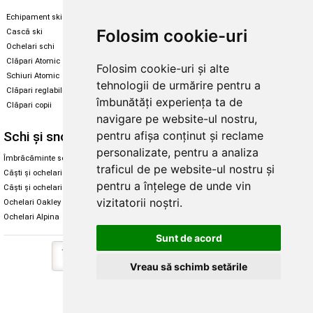
Echipament ski
Magazin snowboard
Folosim cookie-uri
Cască ski
Echipament snowboard
Ochelari schi
Legături Rome SDS
Clăpari Atomic
Folosim cookie-uri și alte
Skate & longboard
Schiuri Atomic
tehnologii de urmărire pentru a
Clăpari reglabili
Santa Cruz
îmbunătăți experiența ta de
Clăpari copii
Enuff Skateboards
navigare pe website-ul nostru,
Schi și snowboard
Diverse
pentru afișa conținut și reclame
personalizate, pentru a analiza
Îmbrăcăminte schi și snowboard
Cum aleg rolele
traficul de pe website-ul nostru și
Căști și ochelari de iarnă
Cum aleg ochelarii
pentru a înțelege de unde vin
Căști și ochelari Alpina
Ochelari de soare Oakley
vizitatorii noștri.
Ochelari Oakley
Ochelari de soare Alpina
Ochelari Alpina
Intretinere manusi
Sunt de acord
Vreau să schimb setările
Copyright © 2026 Skates.ro | SC Zmart Skating SRL