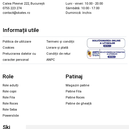
Calea Plevnei 222, București
Luni - vineri: 10.00 - 20.00
0755 223 274
Sâmbătă: 10.00 - 17.00
contact@skates.ro
Duminică: închis
Informații utile
Politica de utilizare
Termeni și condiții
Cookies
Livrare și plată
Prelucrarea datelor cu
Condiții de retur
caracter personal
ANPC
Role
Patinaj
Role adulți
Magazin patine
Role copii
Patine Fila
Role Fila
Patine Roces
Role Roces
Patine de gheață
Role Seba
Powerslide
Ski
Snowboard