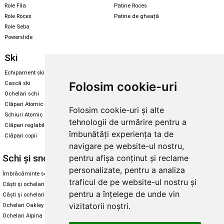
Role Fila
Patine Roces
Role Roces
Patine de gheață
Role Seba
Powerslide
Ski
Snowboard
Echipament ski
Magazin snowboard
Folosim cookie-uri
Cască ski
Echipament snowboard
Ochelari schi
Legături Rome SDS
Clăpari Atomic
Folosim cookie-uri și alte
Skate & longboard
Schiuri Atomic
tehnologii de urmărire pentru a
Clăpari reglabili
Santa Cruz
îmbunătăți experiența ta de
Clăpari copii
Enuff Skateboards
navigare pe website-ul nostru,
Schi și snowboard
Diverse
pentru afișa conținut și reclame
personalizate, pentru a analiza
Îmbrăcăminte schi și snowboard
Cum aleg rolele
traficul de pe website-ul nostru și
Căști și ochelari de iarnă
Cum aleg ochelarii
pentru a înțelege de unde vin
Căști și ochelari Alpina
Ochelari de soare Oakley
vizitatorii noștri.
Ochelari Oakley
Ochelari de soare Alpina
Ochelari Alpina
Intretinere manusi