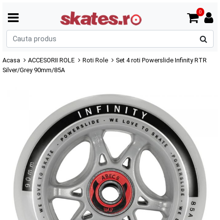
0
C
p
Acasa
ACCESORII ROLE
Roti Role
Set 4 roti Powerslide Infinity RTR
Silver/Grey 90mm/85A