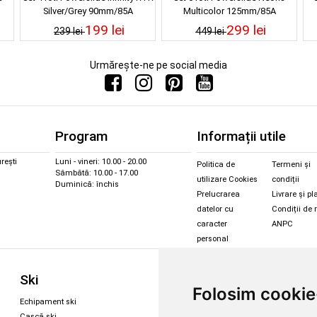
Silver/Grey 90mm/85A
Multicolor 125mm/85A
199 lei
299 lei
239 lei
449 lei
Urmărește-ne pe social media
Program
Informații utile
rești
Luni - vineri: 10.00 - 20.00
Politica de
Termeni și
Sâmbătă: 10.00 - 17.00
utilizare Cookies
condiții
Duminică: închis
Prelucrarea
Livrare și pl
datelor cu
Condiții de 
caracter
ANPC
personal
Sc
Ski
Snowboard
Folosim cookie
Îmbr
Echipament ski
Magazin snowboard
Cășt
Cască ski
Echipament snowboard