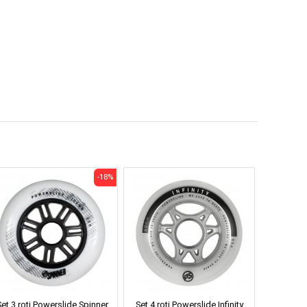
-18%
Set 3 roti Powerslide Spinner
Set 4 roti Powerslide Infinity