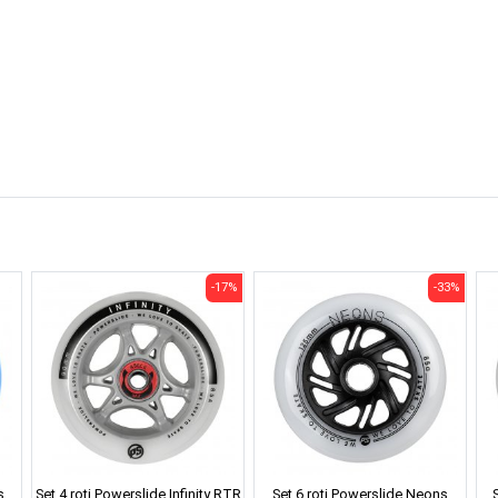
-17%
-33%
s
Set 4 roti Powerslide Infinity RTR
Set 6 roti Powerslide Neons