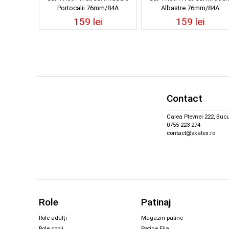
Portocalii 76mm/84A
Albastre 76mm/84A
159 lei
159 lei
Contact
Calea Plevnei 222, Bucu
0755 223 274
contact@skates.ro
Role
Patinaj
Role adulți
Magazin patine
Role copii
Patine Fila