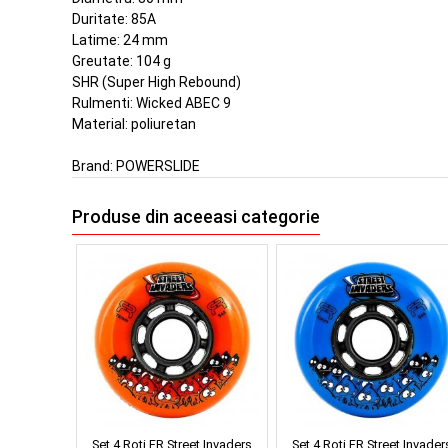
Duritate: 85A
Latime: 24 mm
Greutate: 104 g
SHR (Super High Rebound)
Rulmenti: Wicked ABEC 9
Material: poliuretan
Brand:
POWERSLIDE
Produse din aceeasi categorie
Set 4 Roti FR Street Invaders
Set 4 Roti FR Street Invader