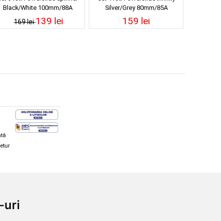
Black/White 100mm/88A
Silver/Grey 80mm/85A
139 lei
159 lei
169 lei
ată
retur
hi și snowboard
Diverse
-uri
ăcăminte schi și snowboard
Cum aleg rolele
i și ochelari de iarnă
Cum aleg ochelarii