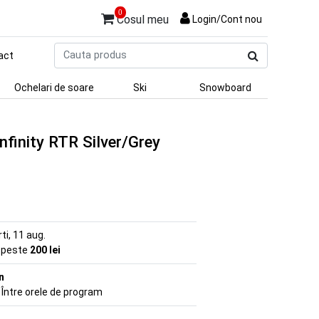
0
Cosul meu
Login/Cont nou
Cauta
act
produs
Ochelari de soare
Ski
Snowboard
Infinity RTR Silver/Grey
rti, 11 aug.
e peste
200 lei
n
 Între orele de program