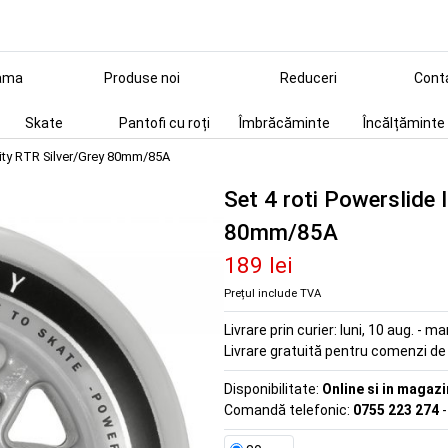
ama
Produse noi
Reduceri
Cont
Skate
Pantofi cu roți
Îmbrăcăminte
Încălțăminte
inity RTR Silver/Grey 80mm/85A
Set 4 roti Powerslide 
80mm/85A
189 lei
Prețul include TVA
Livrare prin curier:
luni, 10 aug. - ma
Livrare gratuită pentru comenzi d
Disponibilitate:
Online si in magazi
Comandă telefonic:
0755 223 274
-