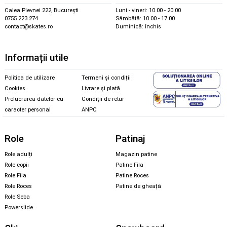
Calea Plevnei 222, București
Luni - vineri: 10.00 - 20.00
0755 223 274
Sâmbătă: 10.00 - 17.00
contact@skates.ro
Duminică: închis
Informații utile
Politica de utilizare
Termeni și condiții
Cookies
Livrare și plată
Prelucrarea datelor cu
Condiții de retur
caracter personal
ANPC
Role
Patinaj
Role adulți
Magazin patine
Role copii
Patine Fila
Role Fila
Patine Roces
Role Roces
Patine de gheață
Role Seba
Powerslide