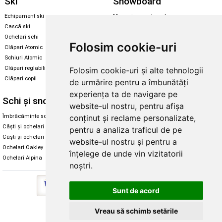
Ski
Snowboard
Echipament ski
Magazin snowboard
Cască ski
Echipament snowboard
Ochelari schi
Legături Rome SDS
Folosim cookie-uri
Clăpari Atomic
Skate & longboard
Schiuri Atomic
Clăpari reglabili
Folosim cookie-uri și alte tehnologii
Santa Cruz
Clăpari copii
de urmărire pentru a îmbunătăți
Enuff Skateboards
experiența ta de navigare pe
Schi și snowboard
Diverse
website-ul nostru, pentru afișa
conținut și reclame personalizate,
Îmbrăcăminte schi și snowboard
Cum aleg rolele
Căști și ochelari de iarnă
Cum aleg ochelarii
pentru a analiza traficul de pe
Căști și ochelari Alpina
Ochelari de soare Oakley
website-ul nostru și pentru a
Ochelari Oakley
Ochelari de soare Alpina
înțelege de unde vin vizitatorii
Ochelari Alpina
Intretinere manusi
noștri.
Sunt de acord
Vreau să schimb setările
Copyright © 2026 Skates.ro | SC Zmart Skating SRL