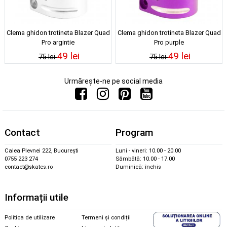
Clema ghidon trotineta Blazer Quad
Clema ghidon trotineta Blazer Quad
Pro argintie
Pro purple
49 lei
49 lei
75 lei
75 lei
Urmărește-ne pe social media
Contact
Program
Calea Plevnei 222, București
Luni - vineri: 10.00 - 20.00
0755 223 274
Sâmbătă: 10.00 - 17.00
contact@skates.ro
Duminică: închis
Informații utile
Politica de utilizare
Termeni și condiții