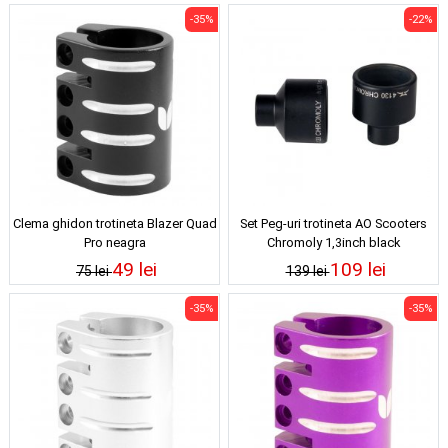
-35%
-22%
Clema ghidon trotineta Blazer Quad
Set Peg-uri trotineta AO Scooters
Pro neagra
Chromoly 1,3inch black
49 lei
109 lei
75 lei
139 lei
-35%
-35%