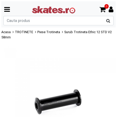
0
C
p
Acasa
TROTINETE
Piese Trotineta
Surub Trotineta Ethic 12 STD V2
58mm