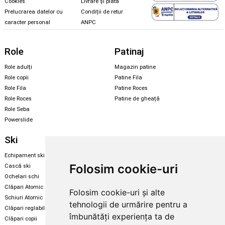
Cookies
Livrare și plată
Prelucrarea datelor cu
Condiții de retur
caracter personal
ANPC
Role
Patinaj
Role adulți
Magazin patine
Role copii
Patine Fila
Role Fila
Patine Roces
Role Roces
Patine de gheață
Role Seba
Powerslide
Ski
Snowboard
Echipament ski
Magazin snowboard
Folosim cookie-uri
Cască ski
Echipament snowboard
Ochelari schi
Legături Rome SDS
Clăpari Atomic
Folosim cookie-uri și alte
Skate & longboard
Schiuri Atomic
tehnologii de urmărire pentru a
Clăpari reglabili
Santa Cruz
îmbunătăți experiența ta de
Clăpari copii
Enuff Skateboards