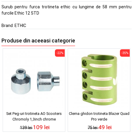
Surub pentru furca trotineta ethic cu lungime de 58 mm pentru
furcile Ethic 12 STD
Brand:
ETHIC
Produse din aceeasi categorie
-22%
-35%
Set Peg-uri trotineta AO Scooters
Clema ghidon trotineta Blazer Quad
Chromoly 1,3inch chrome
Pro verde
109 lei
49 lei
139 lei
75 lei