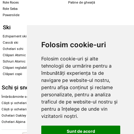
Role Roces
Patine de gheață
Role Seba
Powerslide
Ski
Snowboard
Echipament ski
Magazin snowboard
Folosim cookie-uri
Cască ski
Echipament snowboard
Ochelari schi
Legături Rome SDS
Clăpari Atomic
Folosim cookie-uri și alte
Skate & longboard
Schiuri Atomic
tehnologii de urmărire pentru a
Clăpari reglabili
Santa Cruz
îmbunătăți experiența ta de
Clăpari copii
Enuff Skateboards
navigare pe website-ul nostru,
Schi și snowboard
Diverse
pentru afișa conținut și reclame
personalizate, pentru a analiza
Îmbrăcăminte schi și snowboard
Cum aleg rolele
traficul de pe website-ul nostru și
Căști și ochelari de iarnă
Cum aleg ochelarii
pentru a înțelege de unde vin
Căști și ochelari Alpina
Ochelari de soare Oakley
vizitatorii noștri.
Ochelari Oakley
Ochelari de soare Alpina
Ochelari Alpina
Intretinere manusi
Sunt de acord