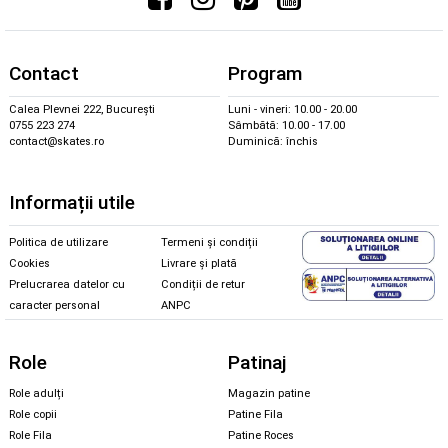
Contact
Program
Calea Plevnei 222, București
Luni - vineri: 10.00 - 20.00
0755 223 274
Sâmbătă: 10.00 - 17.00
contact@skates.ro
Duminică: închis
Informații utile
Politica de utilizare
Termeni și condiții
Cookies
Livrare și plată
Prelucrarea datelor cu
Condiții de retur
caracter personal
ANPC
Role
Patinaj
Role adulți
Magazin patine
Role copii
Patine Fila
Role Fila
Patine Roces