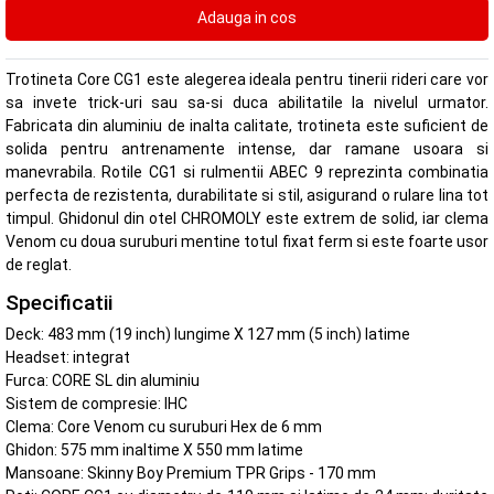
Trotineta Core CG1 este alegerea ideala pentru tinerii rideri care vor
sa invete trick-uri sau sa-si duca abilitatile la nivelul urmator.
Fabricata din aluminiu de inalta calitate, trotineta este suficient de
solida pentru antrenamente intense, dar ramane usoara si
manevrabila. Rotile CG1 si rulmentii ABEC 9 reprezinta combinatia
perfecta de rezistenta, durabilitate si stil, asigurand o rulare lina tot
timpul. Ghidonul din otel CHROMOLY este extrem de solid, iar clema
Venom cu doua suruburi mentine totul fixat ferm si este foarte usor
de reglat.
Specificatii
Deck: 483 mm (19 inch) lungime X 127 mm (5 inch) latime
Headset: integrat
Furca: CORE SL din aluminiu
Sistem de compresie: IHC
Clema: Core Venom cu suruburi Hex de 6 mm
Ghidon: 575 mm inaltime X 550 mm latime
Mansoane: Skinny Boy Premium TPR Grips - 170 mm