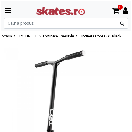
0
C
p
Acasa
TROTINETE
Trotinete Freestyle
Trotineta Core CG1 Black