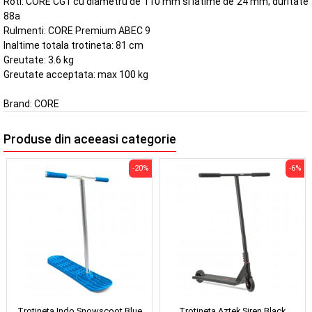
Roti: CORE CG1 cu diametru de 110 mm si latime de 24 mm; duritate
88a
Rulmenti: CORE Premium ABEC 9
Inaltime totala trotineta: 81 cm
Greutate: 3.6 kg
Greutate acceptata: max 100 kg
Brand:
CORE
Produse din aceeasi categorie
-20%
-6%
Trotineta Indo Snowscoot Blue
Trotineta Aztek Siren Black