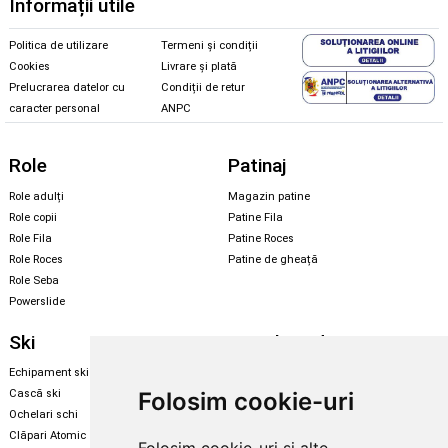
Informații utile
Politica de utilizare
Termeni și condiții
Cookies
Livrare și plată
Prelucrarea datelor cu
Condiții de retur
caracter personal
ANPC
Role
Patinaj
Role adulți
Magazin patine
Role copii
Patine Fila
Role Fila
Patine Roces
Role Roces
Patine de gheață
Role Seba
Powerslide
Ski
Snowboard
Echipament ski
Magazin snowboard
Folosim cookie-uri
Cască ski
Echipament snowboard
Ochelari schi
Legături Rome SDS
Clăpari Atomic