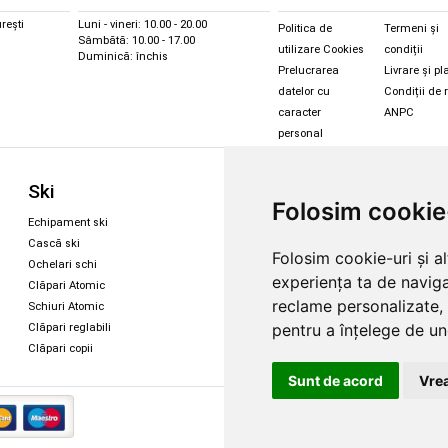
rești
Luni - vineri: 10.00 - 20.00
Politica de
Termeni și
Sâmbătă: 10.00 - 17.00
utilizare Cookies
condiții
Duminică: închis
Prelucrarea
Livrare și pl
datelor cu
Condiții de 
caracter
ANPC
personal
Sc
Ski
Snowboard
Folosim cookie
Îmbr
Echipament ski
Magazin snowboard
Cășt
Cască ski
Echipament snowboard
Folosim cookie-uri și a
Cășt
Ochelari schi
Legături Rome SDS
experiența ta de naviga
Oche
Clăpari Atomic
Skate & longboard
Oche
reclame personalizate, 
Schiuri Atomic
pentru a înțelege de und
Clăpari reglabili
Santa Cruz
Clăpari copii
Enuff Skateboards
Sunt de acord
Vrea
Copyright 