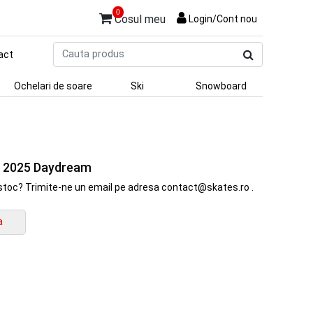
0
Cosul meu
Login/Cont nou
Cauta
act
produs
Ochelari de soare
Ski
Snowboard
t 2025 Daydream
in stoc? Trimite-ne un email pe adresa contact@skates.ro .