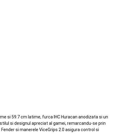
ime si 59.7 cm latime, furca IHC Huracan anodizata si un
tilul si designul apreciat al gamei, remarcandu-se prin
x Fender si manerele ViceGrips 2.0 asigura control si