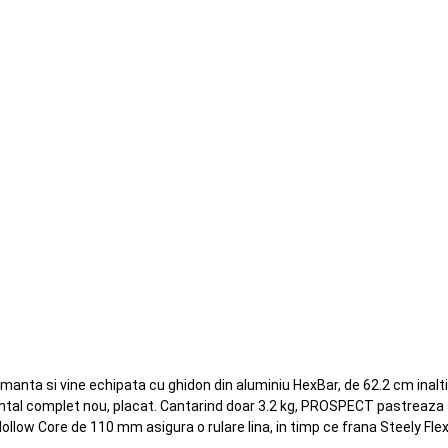
anta si vine echipata cu ghidon din aluminiu HexBar, de 62.2 cm inalt
ntal complet nou, placat. Cantarind doar 3.2 kg, PROSPECT pastreaza s
ollow Core de 110 mm asigura o rulare lina, in timp ce frana Steely Fle