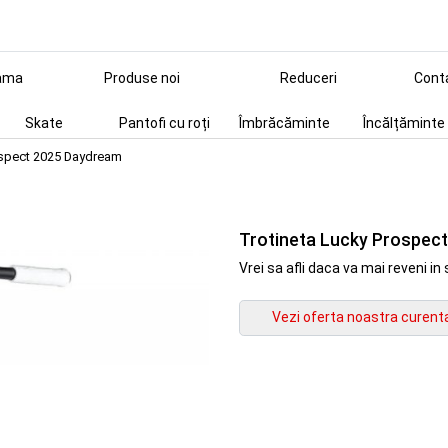
ama
Produse noi
Reduceri
Cont
Skate
Pantofi cu roți
Îmbrăcăminte
Încălțăminte
ospect 2025 Daydream
Trotineta Lucky Prospec
Vrei sa afli daca va mai reveni 