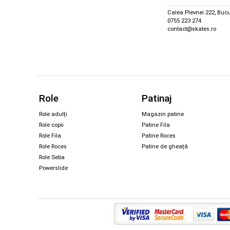
Calea Plevnei 222, Bucu
0755 223 274
contact@skates.ro
Role
Patinaj
Role adulți
Magazin patine
Role copii
Patine Fila
Role Fila
Patine Roces
Role Roces
Patine de gheață
Role Seba
Powerslide