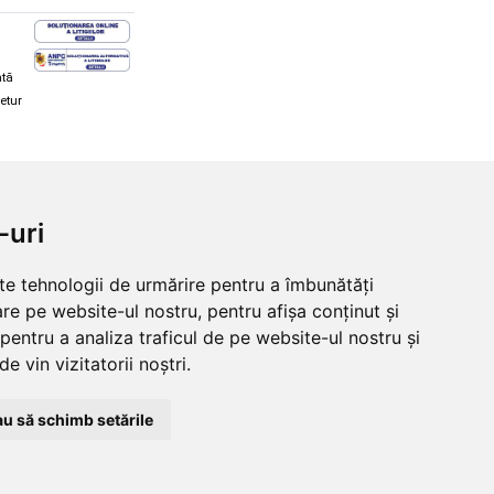
ată
retur
hi și snowboard
Diverse
-uri
ăcăminte schi și snowboard
Cum aleg rolele
i și ochelari de iarnă
Cum aleg ochelarii
lte tehnologii de urmărire pentru a îmbunătăți
i și ochelari Alpina
Ochelari de soare Oakley
re pe website-ul nostru, pentru afișa conținut și
lari Oakley
Ochelari de soare Alpina
lari Alpina
Intretinere manusi
pentru a analiza traficul de pe website-ul nostru și
e vin vizitatorii noștri.
u să schimb setările
© 2026 Skates.ro | SC Zmart Skating SRL