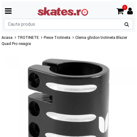
0
C
p
Acasa
TROTINETE
Piese Trotineta
Clema ghidon trotineta Blazer
Quad Pro neagra