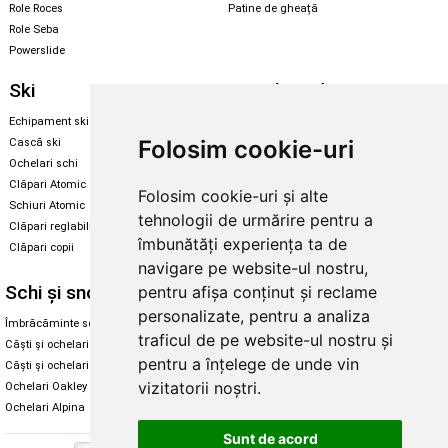
Role Roces
Patine de gheață
Role Seba
Powerslide
Ski
Snowboard
Echipament ski
Magazin snowboard
Folosim cookie-uri
Cască ski
Echipament snowboard
Ochelari schi
Legături Rome SDS
Clăpari Atomic
Folosim cookie-uri și alte
Skate & longboard
Schiuri Atomic
tehnologii de urmărire pentru a
Clăpari reglabili
Santa Cruz
îmbunătăți experiența ta de
Clăpari copii
Enuff Skateboards
navigare pe website-ul nostru,
Schi și snowboard
Diverse
pentru afișa conținut și reclame
personalizate, pentru a analiza
Îmbrăcăminte schi și snowboard
Cum aleg rolele
traficul de pe website-ul nostru și
Căști și ochelari de iarnă
Cum aleg ochelarii
pentru a înțelege de unde vin
Căști și ochelari Alpina
Ochelari de soare Oakley
vizitatorii noștri.
Ochelari Oakley
Ochelari de soare Alpina
Ochelari Alpina
Intretinere manusi
Sunt de acord