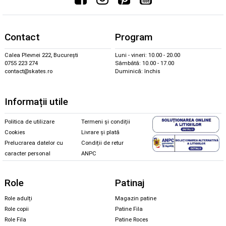
Contact
Program
Calea Plevnei 222, București
Luni - vineri: 10.00 - 20.00
0755 223 274
Sâmbătă: 10.00 - 17.00
contact@skates.ro
Duminică: închis
Informații utile
Politica de utilizare
Termeni și condiții
Cookies
Livrare și plată
Prelucrarea datelor cu
Condiții de retur
caracter personal
ANPC
Role
Patinaj
Role adulți
Magazin patine
Role copii
Patine Fila
Role Fila
Patine Roces