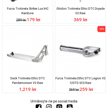
Furca Trotineta Striker Lux IHC
Ghidon Trotineta Ethic DTC Dryade
Rainbow
V2 Raw
179 lei
369 lei
289 lei
-30%
Deck Trotineta Ethic DTC
Furca Trotineta Ethic DTC Legion V2
Pandemonium V2 Raw
12STD SCS Raw
1,219 lei
259 lei
369 lei
Urmărește-ne pe social media