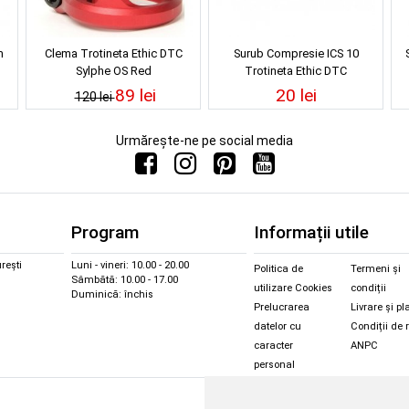
m
Clema Trotineta Ethic DTC
Surub Compresie ICS 10
Sylphe OS Red
Trotineta Ethic DTC
89 lei
20 lei
120 lei
Urmărește-ne pe social media
Program
Informații utile
rești
Luni - vineri: 10.00 - 20.00
Politica de
Termeni și
Sâmbătă: 10.00 - 17.00
utilizare Cookies
condiții
Duminică: închis
Prelucrarea
Livrare și pl
datelor cu
Condiții de 
caracter
ANPC
personal