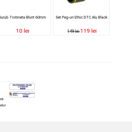
Surub Trotineta Blunt 60mm
Set Peg-uri Ethic DTC Alu Black
10 lei
119 lei
149 lei
ată
retur