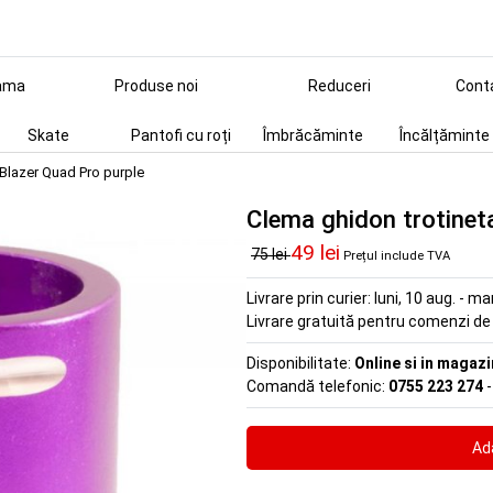
ama
Produse noi
Reduceri
Cont
Skate
Pantofi cu roți
Îmbrăcăminte
Încălțăminte
 Blazer Quad Pro purple
Clema ghidon trotinet
49 lei
75 lei
Prețul include TVA
Livrare prin curier:
luni, 10 aug. - ma
Livrare gratuită pentru comenzi d
Disponibilitate:
Online si in magazi
Comandă telefonic:
0755 223 274
-