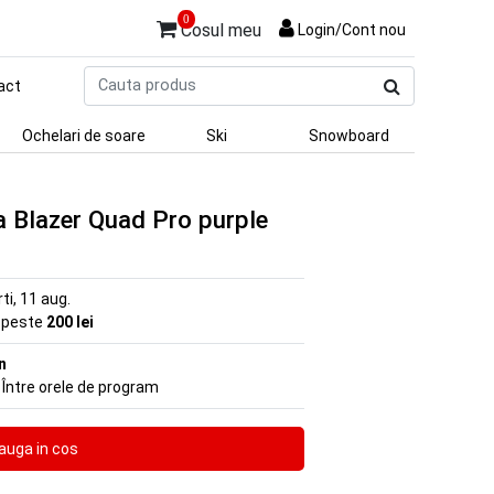
0
Cosul meu
Login/Cont nou
Cauta
act
produs
Ochelari de soare
Ski
Snowboard
a Blazer Quad Pro purple
rti, 11 aug.
e peste
200 lei
n
 Între orele de program