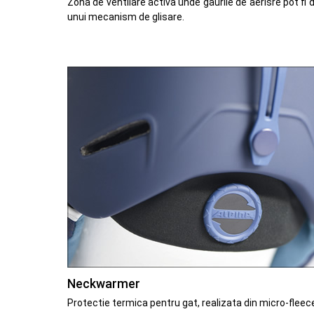
Zona de ventilare activa unde gaurile de aerisre pot fi 
unui mecanism de glisare.
Neckwarmer
Protectie termica pentru gat, realizata din micro-fleec