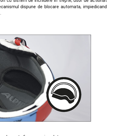
n cu sistem de inchidere in trepte, usor de actionat
ecanismul dispune de blocare automata, impiedicand
.