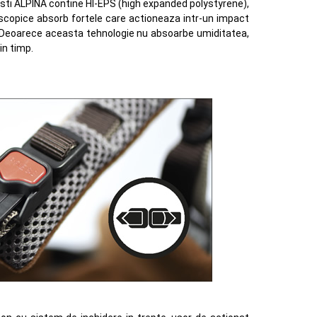
asti ALPINA contine HI-EPS (high expanded polystyrene),
copice absorb fortele care actioneaza intr-un impact
. Deoarece aceasta tehnologie nu absoarbe umiditatea,
in timp.