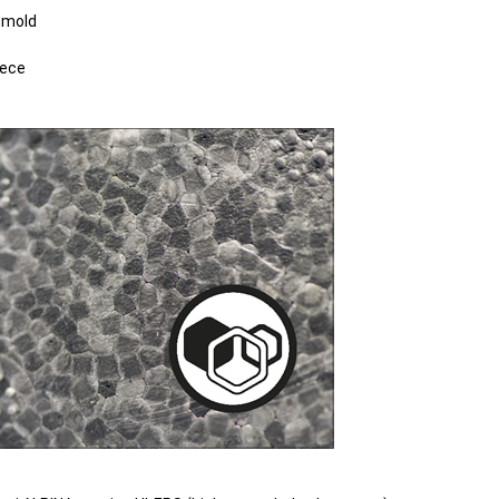
Inmold
eece