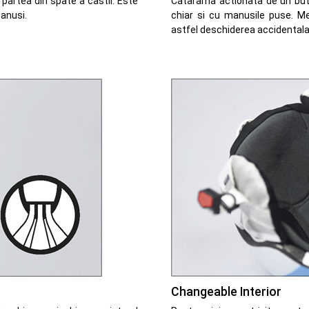
n partea din spate a castii. Este
Catarama actionata de un buto
anusi.
chiar si cu manusile puse. M
astfel deschiderea accidentala
Changeable Interior