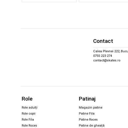
Contact
Calea Plevnei 222, Bucu
0755 223 274
contact@skates.ro
Role
Patinaj
Role adulți
Magazin patine
Role copii
Patine Fila
Role Fila
Patine Roces
Role Roces
Patine de gheață