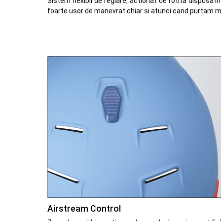
Sistem flexibil de reglare, actionat de rotita dispusa i
foarte usor de manevrat chiar si atunci cand purtam m
Airstream Control