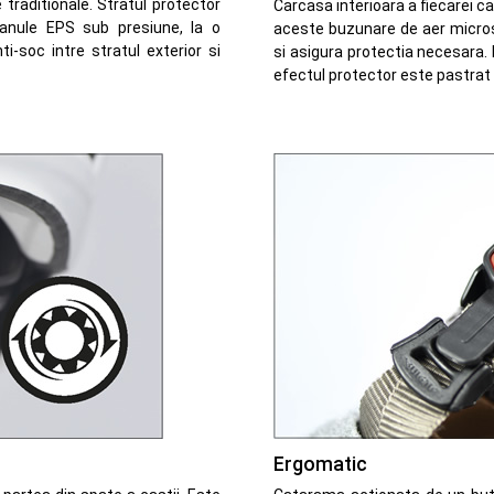
traditionale. Stratul protector
Carcasa interioara a fiecarei c
ranule EPS sub presiune, la o
aceste buzunare de aer micros
i-soc intre stratul exterior si
si asigura protectia necesara
efectul protector este pastrat 
Ergomatic