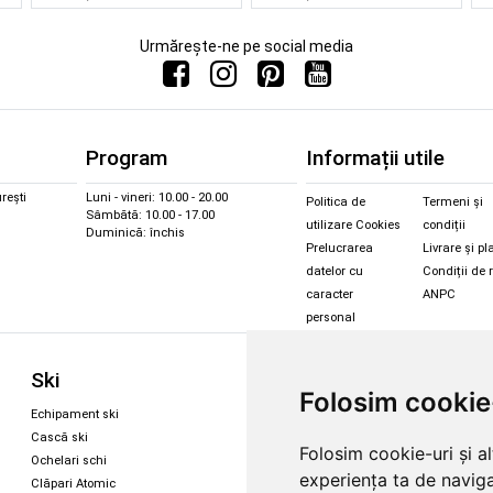
Urmărește-ne pe social media
Program
Informații utile
rești
Luni - vineri: 10.00 - 20.00
Politica de
Termeni și
Sâmbătă: 10.00 - 17.00
utilizare Cookies
condiții
Duminică: închis
Prelucrarea
Livrare și pl
datelor cu
Condiții de 
caracter
ANPC
personal
Sc
Ski
Snowboard
Folosim cookie
Îmbr
Echipament ski
Magazin snowboard
Cășt
Cască ski
Echipament snowboard
Folosim cookie-uri și a
Cășt
Ochelari schi
Legături Rome SDS
experiența ta de naviga
Oche
Clăpari Atomic