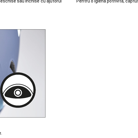
deschise sau inchise cu ajutorul
Pentru o igiena potrivita, captu
e.