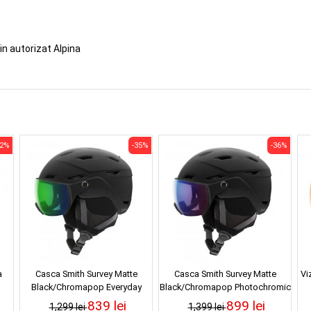
in autorizat Alpina
52%
-35%
-36%
a
Casca Smith Survey Matte
Casca Smith Survey Matte
Vi
Black/Chromapop Everyday
Black/Chromapop Photochromic
Green Mirror
Rose Flash
839 lei
899 lei
1,299 lei
1,399 lei