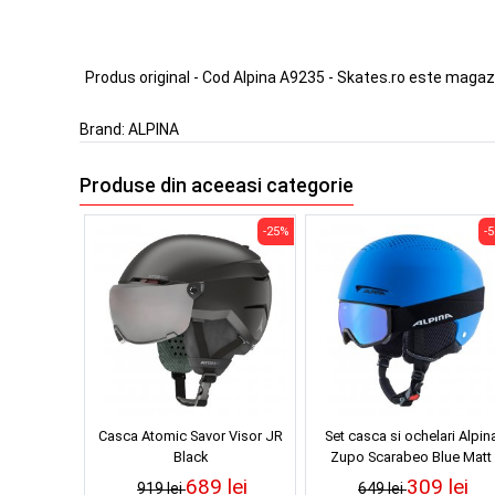
Produs original - Cod Alpina A9235 - Skates.ro este magaz
Brand:
ALPINA
Produse din aceeasi categorie
-25%
-
Casca Atomic Savor Visor JR
Set casca si ochelari Alpin
Black
Zupo Scarabeo Blue Matt
689 lei
309 lei
919 lei
649 lei