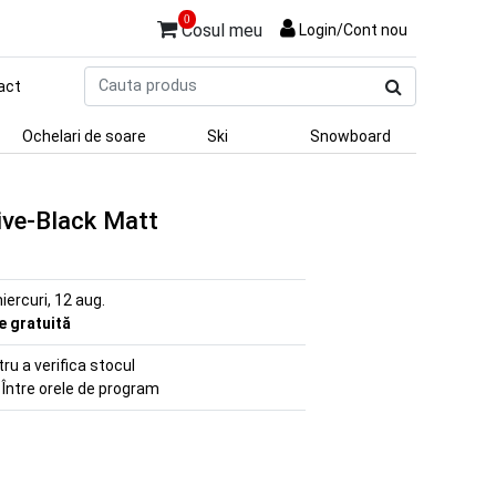
0
Cosul meu
Login/Cont nou
Cauta
act
produs
Ochelari de soare
Ski
Snowboard
ive-Black Matt
iercuri, 12 aug.
re gratuită
u a verifica stocul
 Între orele de program