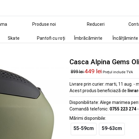
ama
Produse noi
Reduceri
Cont
Skate
Pantofi cu roți
Îmbrăcăminte
Încălțăminte
Casca Alpina Gems Ol
449 lei
899 lei
Prețul include TVA
Livrare prin curier:
marti, 11 aug. - m
Acest produs beneficiază de
livra
Disponibilitate:
Alege marimea pentr
Comandă telefonic:
0755 223 274
-
Mărimi disponibile:
55-59cm
59-63cm