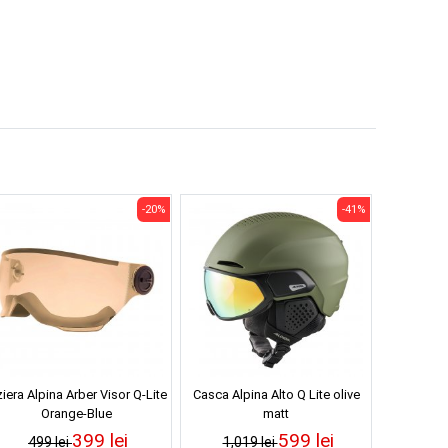
-20%
-41%
ziera Alpina Arber Visor Q-Lite
Casca Alpina Alto Q Lite olive
Orange-Blue
matt
399 lei
599 lei
499 lei
1,019 lei