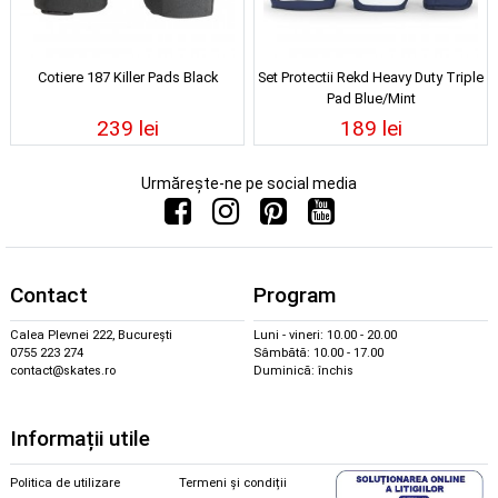
Cotiere 187 Killer Pads Black
Set Protectii Rekd Heavy Duty Triple
Pad Blue/Mint
239 lei
189 lei
Urmărește-ne pe social media
Contact
Program
Calea Plevnei 222, București
Luni - vineri: 10.00 - 20.00
0755 223 274
Sâmbătă: 10.00 - 17.00
contact@skates.ro
Duminică: închis
Informații utile
Politica de utilizare
Termeni și condiții