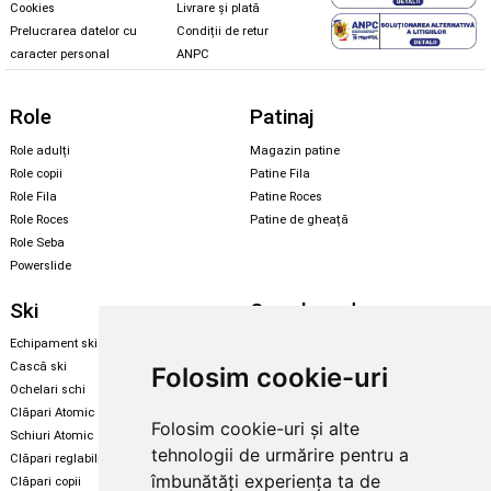
Cookies
Livrare și plată
Prelucrarea datelor cu
Condiții de retur
caracter personal
ANPC
Role
Patinaj
Role adulți
Magazin patine
Role copii
Patine Fila
Role Fila
Patine Roces
Role Roces
Patine de gheață
Role Seba
Powerslide
Ski
Snowboard
Echipament ski
Magazin snowboard
Cască ski
Echipament snowboard
Folosim cookie-uri
Ochelari schi
Legături Rome SDS
Clăpari Atomic
Folosim cookie-uri și alte
Skate & longboard
Schiuri Atomic
tehnologii de urmărire pentru a
Clăpari reglabili
Santa Cruz
îmbunătăți experiența ta de
Clăpari copii