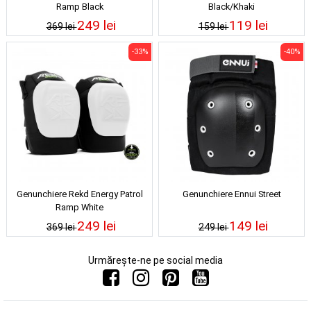
Ramp Black
Black/Khaki
249 lei
119 lei
369 lei
159 lei
-33%
-40%
Genunchiere Rekd Energy Patrol
Genunchiere Ennui Street
Ramp White
249 lei
149 lei
369 lei
249 lei
Urmărește-ne pe social media