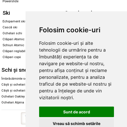
Powerslide
Ski
Snowboard
Echipament ski
Magazin snowboard
Cască ski
Echipament snowboard
Folosim cookie-uri
Ochelari schi
Legături Rome SDS
Clăpari Atomic
Folosim cookie-uri și alte
Skate & longboard
Schiuri Atomic
tehnologii de urmărire pentru a
Clăpari reglabili
Santa Cruz
îmbunătăți experiența ta de
Clăpari copii
Enuff Skateboards
navigare pe website-ul nostru,
Schi și snowboard
Diverse
pentru afișa conținut și reclame
personalizate, pentru a analiza
Îmbrăcăminte schi și snowboard
Cum aleg rolele
traficul de pe website-ul nostru și
Căști și ochelari de iarnă
Cum aleg ochelarii
pentru a înțelege de unde vin
Căști și ochelari Alpina
Ochelari de soare Oakley
vizitatorii noștri.
Ochelari Oakley
Ochelari de soare Alpina
Ochelari Alpina
Intretinere manusi
Sunt de acord
Vreau să schimb setările