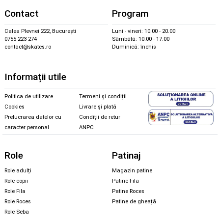
Contact
Program
Calea Plevnei 222, București
Luni - vineri: 10.00 - 20.00
0755 223 274
Sâmbătă: 10.00 - 17.00
contact@skates.ro
Duminică: închis
Informații utile
Politica de utilizare
Termeni și condiții
Cookies
Livrare și plată
Prelucrarea datelor cu
Condiții de retur
caracter personal
ANPC
Role
Patinaj
Role adulți
Magazin patine
Role copii
Patine Fila
Role Fila
Patine Roces
Role Roces
Patine de gheață
Role Seba