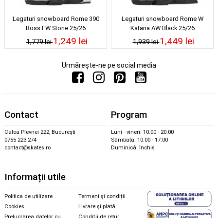
Legaturi snowboard Rome 390
Legaturi snowboard Rome W
Boss FW Stone 25/26
Katana AW Black 25/26
1,249 lei
1,449 lei
1,779 lei
1,939 lei
Urmărește-ne pe social media
Contact
Program
Calea Plevnei 222, București
Luni - vineri: 10.00 - 20.00
0755 223 274
Sâmbătă: 10.00 - 17.00
contact@skates.ro
Duminică: închis
Informații utile
Politica de utilizare
Termeni și condiții
Cookies
Livrare și plată
Prelucrarea datelor cu
Condiții de retur