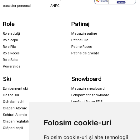
caracter personal
ANPC
Role
Patinaj
Role adulți
Magazin patine
Role copii
Patine Fila
Role Fila
Patine Roces
Role Roces
Patine de gheață
Role Seba
Powerslide
Ski
Snowboard
Echipament ski
Magazin snowboard
Cască ski
Echipament snowboard
Ochelari schi
Legături Rome SDS
Clăpari Atomic
Skate & longboard
Schiuri Atomic
Folosim cookie-uri
Clăpari reglabili
Santa Cruz
Clăpari copii
Enuff Skateboards
Folosim cookie-uri și alte tehnologii