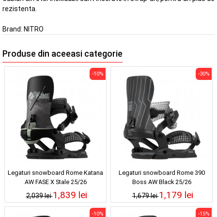
rezistenta.
Brand:
NITRO
Produse din aceeasi categorie
-10%
-30%
Legaturi snowboard Rome Katana
Legaturi snowboard Rome 390
AW FASE X Stale 25/26
Boss AW Black 25/26
1,839 lei
1,179 lei
2,039 lei
1,679 lei
-10%
-15%