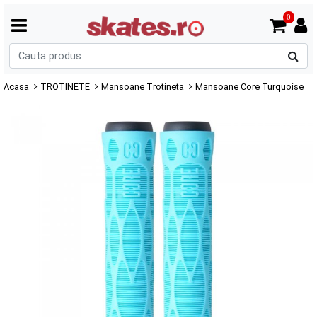
0
C
p
Acasa
TROTINETE
Mansoane Trotineta
Mansoane Core Turquoise