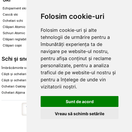
Echipament ski
Magazin snowboard
Folosim cookie-uri
Cască ski
Echipament snowboard
Ochelari schi
Legături Rome SDS
Clăpari Atomic
Folosim cookie-uri și alte
Skate & longboard
Schiuri Atomic
tehnologii de urmărire pentru a
Clăpari reglabili
Santa Cruz
îmbunătăți experiența ta de
Clăpari copii
Enuff Skateboards
navigare pe website-ul nostru,
pentru afișa conținut și reclame
Schi și snowboard
Diverse
personalizate, pentru a analiza
Îmbrăcăminte schi și snowboard
Cum aleg rolele
traficul de pe website-ul nostru și
Căști și ochelari de iarnă
Cum aleg ochelarii
pentru a înțelege de unde vin
Căști și ochelari Alpina
Ochelari de soare Oakley
vizitatorii noștri.
Ochelari Oakley
Ochelari de soare Alpina
Ochelari Alpina
Intretinere manusi
Sunt de acord
Vreau să schimb setările
Copyright © 2026 Skates.ro | SC Zmart Skating SRL