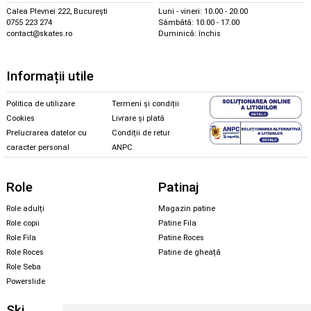
Calea Plevnei 222, București
Luni - vineri: 10.00 - 20.00
0755 223 274
Sâmbătă: 10.00 - 17.00
contact@skates.ro
Duminică: închis
Informații utile
Politica de utilizare
Termeni și condiții
Cookies
Livrare și plată
Prelucrarea datelor cu
Condiții de retur
caracter personal
ANPC
Role
Patinaj
Role adulți
Magazin patine
Role copii
Patine Fila
Role Fila
Patine Roces
Role Roces
Patine de gheață
Role Seba
Powerslide
Ski
Snowboard