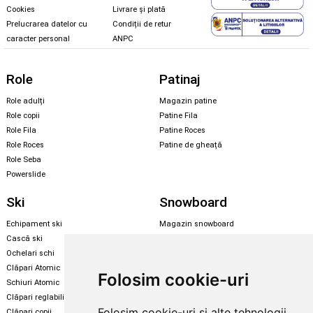
Cookies
Livrare și plată
Prelucrarea datelor cu
Condiții de retur
caracter personal
ANPC
Role
Patinaj
Role adulți
Magazin patine
Role copii
Patine Fila
Role Fila
Patine Roces
Role Roces
Patine de gheață
Role Seba
Powerslide
Ski
Snowboard
Echipament ski
Magazin snowboard
Cască ski
Echipament snowboard
Ochelari schi
Legături Rome SDS
Clăpari Atomic
Folosim cookie-uri
Skate & longboard
Schiuri Atomic
Clăpari reglabili
Santa Cruz
Folosim cookie-uri și alte tehnologii
Clăpari copii