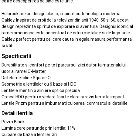
catre descoperirea de sine este unic.
Holbrook are un design clasic, imbinat cu tehnologia moderna
Oakley. Inspirat de eroii de la televizor din anii 1940, 50 si 60, acest
design reprezinta spiritul de explorare si aventura. Designul iconic al
ramei americane este accentuat de nituri metalice si de logo-urile
Oakley, perfect pentru cei care cauta in egala masura performanta
si stil.
Specificatii
Durabilitate si confort pe tot parcursul zilei datorita materialului
usor al ramei O-Matter
Datelii metalice Square O
Geometrie a lentilelor cu 6 baze si HDO
Lentilele mentin o aliniere optica precisa
Optica HDO pentru o vedere foarte clara si rezistenta la impact
Lentile Prizm pentru a imbunatati culoarea, contrastul si detaliile
Detalii lentila
Prizm Black
Lumina care patrunde prin lentila: 11%
Culoare de baza a lentilei: Gri