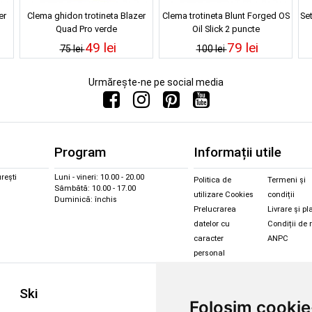
er
Clema ghidon trotineta Blazer
Clema trotineta Blunt Forged OS
Set
Quad Pro verde
Oil Slick 2 puncte
49 lei
79 lei
75 lei
100 lei
Urmărește-ne pe social media
Program
Informații utile
rești
Luni - vineri: 10.00 - 20.00
Politica de
Termeni și
Sâmbătă: 10.00 - 17.00
utilizare Cookies
condiții
Duminică: închis
Prelucrarea
Livrare și pl
datelor cu
Condiții de 
caracter
ANPC
personal
Sc
Ski
Snowboard
Folosim cookie