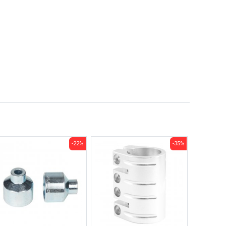
-22%
-35%