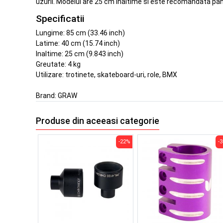
uzurii. Modelul are 25 cm inaltime si este recomandata pana
Specificatii
Lungime: 85 cm (33.46 inch)
Latime: 40 cm (15.74 inch)
Inaltime: 25 cm (9.843 inch)
Greutate: 4 kg
Utilizare: trotinete, skateboard-uri, role, BMX
Brand:
GRAW
Produse din aceeasi categorie
-22%
-