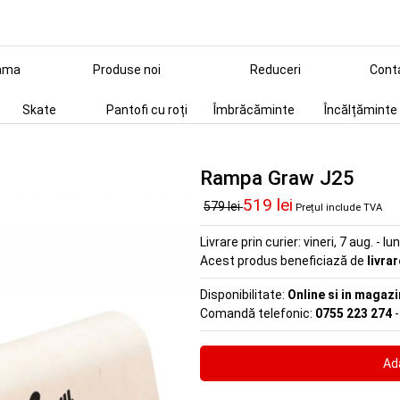
ama
Produse noi
Reduceri
Cont
Skate
Pantofi cu roți
Îmbrăcăminte
Încălțăminte
Rampa Graw J25
519 lei
579 lei
Prețul include TVA
Livrare prin curier:
vineri, 7 aug. - lu
Acest produs beneficiază de
livra
Disponibilitate:
Online si in magazi
Comandă telefonic:
0755 223 274
-