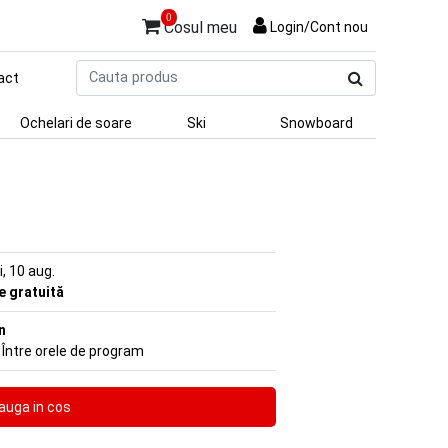
0
Cosul meu
Login/Cont nou
Cauta
act
produs
Ochelari de soare
Ski
Snowboard
ni, 10 aug.
re gratuită
n
 Între orele de program