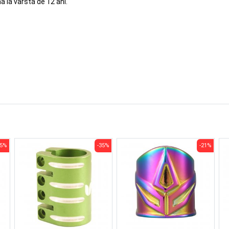
 la varsta de 12 ani.
35%
-35%
-21%