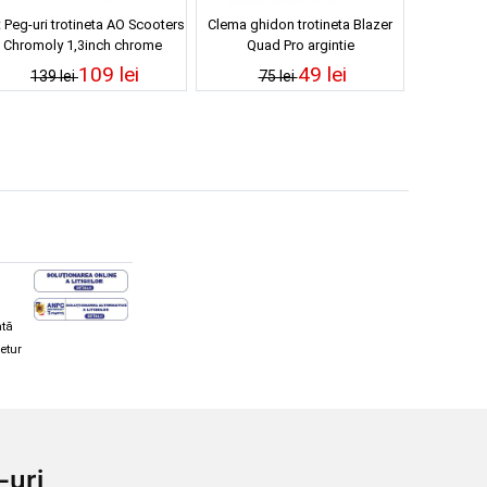
 Peg-uri trotineta AO Scooters
Clema ghidon trotineta Blazer
Chromoly 1,3inch chrome
Quad Pro argintie
109 lei
49 lei
139 lei
75 lei
ată
retur
hi și snowboard
Diverse
-uri