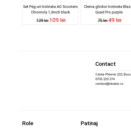
Set Peg-uri trotineta AO Scooters
Clema ghidon trotineta Blaz
Chromoly 1,3inch black
Quad Pro purple
109 lei
49 lei
139 lei
75 lei
Contact
Calea Plevnei 222, Bucu
0755 223 274
contact@skates.ro
Role
Patinaj