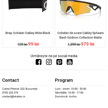
Strap Ochelari Oakley Wide Black
Ochelari de soare Oakley Sphaera
Slash Gridiron Collection Matte
Black Splatter Prizm 24K Polarized
99 lei
979 lei
109 lei
1,399 lei
Urmărește-ne pe social media
Contact
Program
Calea Plevnei 222, București
Luni - vineri: 10.00 - 20.00
0755 223 274
Sâmbătă: 10.00 - 17.00
contact@skates.ro
Duminică: închis