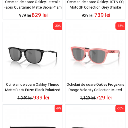
Ochelari de soare Oakley Lateralis
Ochelari de soare Oakley HSTN SQ
Fabio Quartararo Matte Sepia Prizm
MotoGP Collection Grey Smoke
Tungsten
Prizm Bronze
829 lei
739 lei
979 lei
929 lei
-30%
-35%
Ochelari de soare Oakley Thurso
Ochelari de soare Oakley Frogskins
Matte Black Prizm Black Polarized
Range Velocity Collection Muted
Metallic Prizm Black Polarized
939 lei
729 lei
1,349 lei
1,129 lei
-9%
-30%