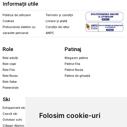
Informații utile
Politica de utilizare
Termeni și condiții
Cookies
Livrare și plată
Prelucrarea datelor cu
Condiții de retur
caracter personal
ANPC
Role
Patinaj
Role adulți
Magazin patine
Role copii
Patine Fila
Role Fila
Patine Roces
Role Roces
Patine de gheață
Role Seba
Powerslide
Ski
Snowboard
Echipament ski
Magazin snowboard
Folosim cookie-uri
Cască ski
Echipament snowboard
Ochelari schi
Legături Rome SDS
Clăpari Atomic