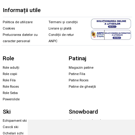
Informații utile
Politica de utilizare
Termeni și condiții
Cookies
Livrare și plată
Prelucrarea datelor cu
Condiții de retur
caracter personal
ANPC
Role
Patinaj
Role adulți
Magazin patine
Role copii
Patine Fila
Role Fila
Patine Roces
Role Roces
Patine de gheață
Role Seba
Powerslide
Ski
Snowboard
Echipament ski
Magazin snowboard
Cască ski
Echipament snowboard
Ochelari schi
Legături Rome SDS