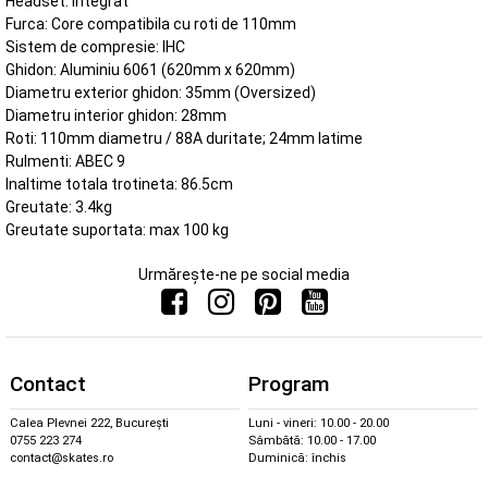
Headset: Integrat
Furca: Core compatibila cu roti de 110mm
Sistem de compresie: IHC
Ghidon: Aluminiu 6061 (620mm x 620mm)
Diametru exterior ghidon: 35mm (Oversized)
Diametru interior ghidon: 28mm
Roti: 110mm diametru / 88A duritate; 24mm latime
Rulmenti: ABEC 9
Inaltime totala trotineta: 86.5cm
Greutate: 3.4kg
Greutate suportata: max 100 kg
Urmărește-ne pe social media
Contact
Program
Calea Plevnei 222, București
Luni - vineri: 10.00 - 20.00
0755 223 274
Sâmbătă: 10.00 - 17.00
contact@skates.ro
Duminică: închis