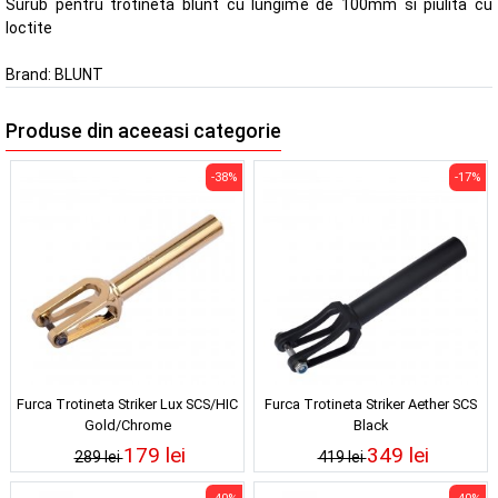
Surub pentru trotineta blunt cu lungime de 100mm si piulita cu
loctite
Brand:
BLUNT
Produse din aceeasi categorie
-38%
-17%
Furca Trotineta Striker Lux SCS/HIC
Furca Trotineta Striker Aether SCS
Gold/Chrome
Black
179 lei
349 lei
289 lei
419 lei