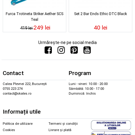
Furca Trotineta Striker Aether SCS
Set 2 Bar Ends Ethic DTC Black
Teal
249 lei
40 lei
419 lei
Urmărește-ne pe social media
Contact
Program
Calea Plevnei 222, București
Luni - vineri: 10.00 - 20.00
0755 223 274
Sâmbătă: 10.00 - 17.00
contact@skates.ro
Duminică: închis
Informații utile
Politica de utilizare
Termeni și condiții
Cookies
Livrare și plată