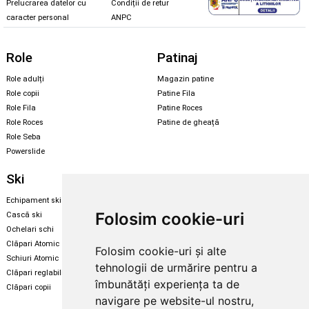
Prelucrarea datelor cu
Condiții de retur
caracter personal
ANPC
Role
Patinaj
Role adulți
Magazin patine
Role copii
Patine Fila
Role Fila
Patine Roces
Role Roces
Patine de gheață
Role Seba
Powerslide
Ski
Snowboard
Echipament ski
Magazin snowboard
Folosim cookie-uri
Cască ski
Echipament snowboard
Ochelari schi
Legături Rome SDS
Clăpari Atomic
Folosim cookie-uri și alte
Skate & longboard
Schiuri Atomic
tehnologii de urmărire pentru a
Clăpari reglabili
Santa Cruz
îmbunătăți experiența ta de
Clăpari copii
Enuff Skateboards
navigare pe website-ul nostru,