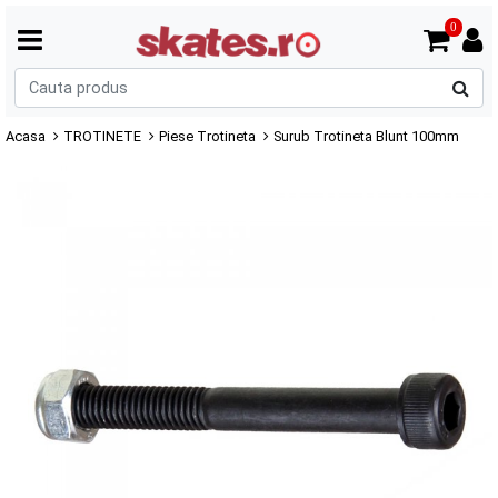
0
C
p
Acasa
TROTINETE
Piese Trotineta
Surub Trotineta Blunt 100mm