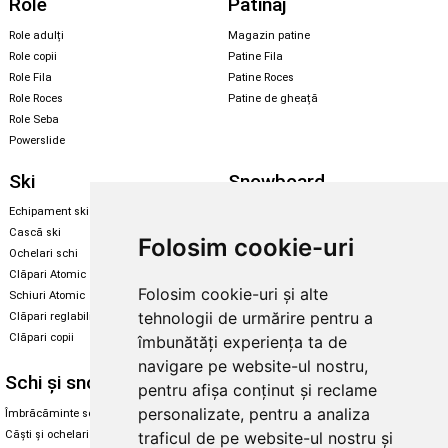
Role
Patinaj
Role adulți
Magazin patine
Role copii
Patine Fila
Role Fila
Patine Roces
Role Roces
Patine de gheață
Role Seba
Powerslide
Ski
Snowboard
Echipament ski
Magazin snowboard
Cască ski
Echipament snowboard
Folosim cookie-uri
Ochelari schi
Legături Rome SDS
Clăpari Atomic
Skate & longboard
Folosim cookie-uri și alte
Schiuri Atomic
tehnologii de urmărire pentru a
Clăpari reglabili
Santa Cruz
Clăpari copii
îmbunătăți experiența ta de
Enuff Skateboards
navigare pe website-ul nostru,
Schi și snowboard
Diverse
pentru afișa conținut și reclame
personalizate, pentru a analiza
Îmbrăcăminte schi și snowboard
Cum aleg rolele
traficul de pe website-ul nostru și
Căști și ochelari de iarnă
Cum aleg ochelarii