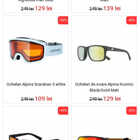
129 lei
139 lei
249 lei
249 lei
-56%
-48%
Ochelari Alpina Scarabeo S white
Ochelari de soare Alpina Kosmic
Black/Gold Matt
109 lei
129 lei
249 lei
249 lei
-44%
-60%