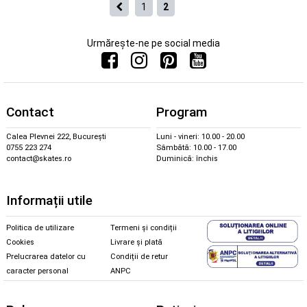
1
2
Urmărește-ne pe social media
Contact
Program
Calea Plevnei 222, București
Luni - vineri: 10.00 - 20.00
0755 223 274
Sâmbătă: 10.00 - 17.00
contact@skates.ro
Duminică: închis
Informații utile
Politica de utilizare
Termeni și condiții
Cookies
Livrare și plată
Prelucrarea datelor cu
Condiții de retur
caracter personal
ANPC