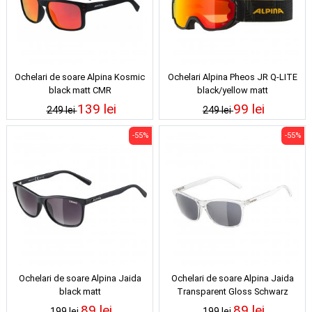
Ochelari de soare Alpina Kosmic
Ochelari Alpina Pheos JR Q-LITE
black matt CMR
black/yellow matt
139 lei
99 lei
249 lei
249 lei
-55%
-55%
Ochelari de soare Alpina Jaida
Ochelari de soare Alpina Jaida
black matt
Transparent Gloss Schwarz
89 lei
89 lei
199 lei
199 lei