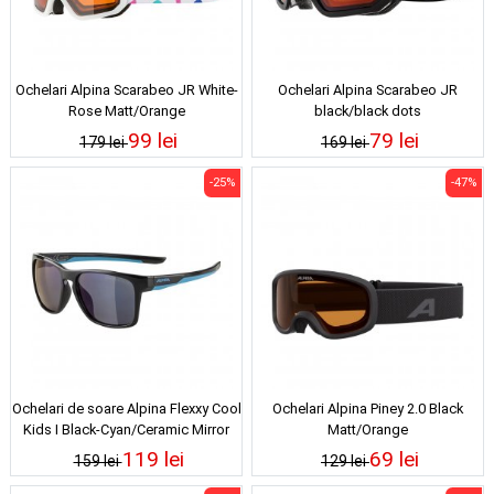
Ochelari Alpina Scarabeo JR White-
Ochelari Alpina Scarabeo JR
Rose Matt/Orange
black/black dots
99 lei
79 lei
179 lei
169 lei
-25%
-47%
Ochelari de soare Alpina Flexxy Cool
Ochelari Alpina Piney 2.0 Black
Kids I Black-Cyan/Ceramic Mirror
Matt/Orange
Blue
119 lei
69 lei
159 lei
129 lei