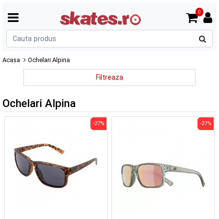
0
C
p
Acasa
Ochelari Alpina
Filtreaza
Ochelari Alpina
-27%
-27%