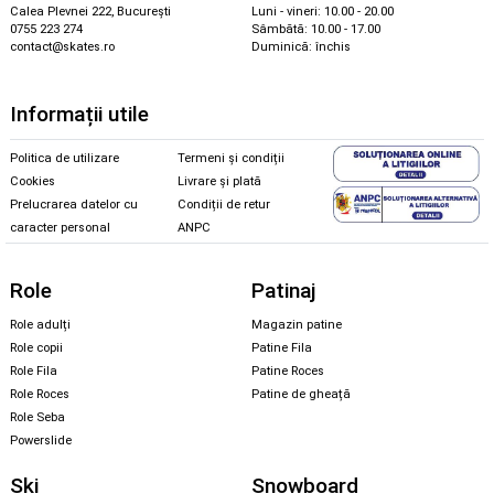
Calea Plevnei 222, București
Luni - vineri: 10.00 - 20.00
0755 223 274
Sâmbătă: 10.00 - 17.00
contact@skates.ro
Duminică: închis
Informații utile
Politica de utilizare
Termeni și condiții
Cookies
Livrare și plată
Prelucrarea datelor cu
Condiții de retur
caracter personal
ANPC
Role
Patinaj
Role adulți
Magazin patine
Role copii
Patine Fila
Role Fila
Patine Roces
Role Roces
Patine de gheață
Role Seba
Powerslide
Ski
Snowboard