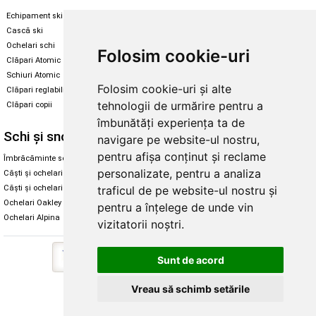
Echipament ski
Magazin snowboard
Cască ski
Echipament snowboard
Ochelari schi
Legături Rome SDS
Folosim cookie-uri
Clăpari Atomic
Skate & longboard
Schiuri Atomic
Folosim cookie-uri și alte
Clăpari reglabili
Santa Cruz
tehnologii de urmărire pentru a
Clăpari copii
Enuff Skateboards
îmbunătăți experiența ta de
Schi și snowboard
Diverse
navigare pe website-ul nostru,
pentru afișa conținut și reclame
Îmbrăcăminte schi și snowboard
Cum aleg rolele
personalizate, pentru a analiza
Căști și ochelari de iarnă
Cum aleg ochelarii
traficul de pe website-ul nostru și
Căști și ochelari Alpina
Ochelari de soare Oakley
Ochelari Oakley
Ochelari de soare Alpina
pentru a înțelege de unde vin
Ochelari Alpina
Intretinere manusi
vizitatorii noștri.
Sunt de acord
Vreau să schimb setările
Copyright © 2026 Skates.ro | SC Zmart Skating SRL