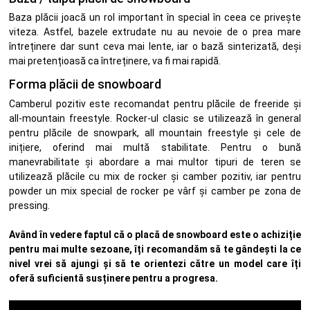
Baza plăcii joacă un rol important în special în ceea ce privește
viteza. Astfel, bazele extrudate nu au nevoie de o prea mare
întreținere dar sunt ceva mai lente, iar o bază sinterizată, deși
mai pretențioasă ca întreținere, va fi mai rapidă.
Forma plăcii de snowboard
Camberul pozitiv este recomandat pentru plăcile de freeride și
all-mountain freestyle. Rocker-ul clasic se utilizează în general
pentru plăcile de snowpark, all mountain freestyle și cele de
inițiere, oferind mai multă stabilitate. Pentru o bună
manevrabilitate și abordare a mai multor tipuri de teren se
utilizează plăcile cu mix de rocker și camber pozitiv, iar pentru
powder un mix special de rocker pe vârf și camber pe zona de
pressing.
Având în vedere faptul că o placă de snowboard este o achiziție
pentru mai multe sezoane, îți recomandăm să te gândești la ce
nivel vrei să ajungi și să te orientezi către un model care îți
oferă suficientă susținere pentru a progresa.