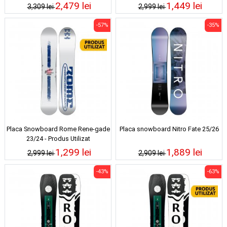
2,479 lei
1,449 lei
3,309 lei
2,999 lei
-57%
-35%
Placa Snowboard Rome Rene-gade
Placa snowboard Nitro Fate 25/26
23/24 - Produs Utilizat
1,299 lei
1,889 lei
2,999 lei
2,909 lei
-43%
-63%