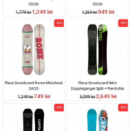
25/26
25/26
1,249 lei
949 lei
1,779 lei
1,269 lei
-40%
-48%
Placa Snowboard Rome Minishred
Placa Snowboard Nitro
24/25
Doppleganger Split + Piei Kohla
22/23
749 lei
2,649 lei
1,249 lei
5,099 lei
-25%
-20%