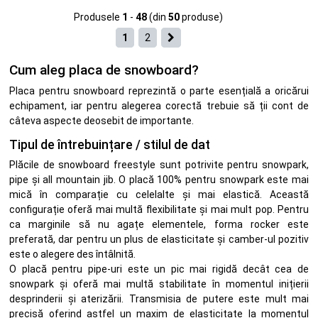
Produsele
1
-
48
(din
50
produse)
1
2
Cum aleg placa de snowboard?
Placa pentru snowboard reprezintă o parte esențială a oricărui
echipament, iar pentru alegerea corectă trebuie să ții cont de
câteva aspecte deosebit de importante.
Tipul de întrebuințare / stilul de dat
Plăcile de snowboard freestyle sunt potrivite pentru snowpark,
pipe și all mountain jib. O placă 100% pentru snowpark este mai
mică în comparație cu celelalte și mai elastică. Această
configurație oferă mai multă flexibilitate și mai mult pop. Pentru
ca marginile să nu agațe elementele, forma rocker este
preferată, dar pentru un plus de elasticitate și camber-ul pozitiv
este o alegere des întâlnită.
O placă pentru pipe-uri este un pic mai rigidă decât cea de
snowpark și oferă mai multă stabilitate în momentul inițierii
desprinderii și aterizării. Transmisia de putere este mult mai
precisă oferind astfel un maxim de elasticitate la momentul