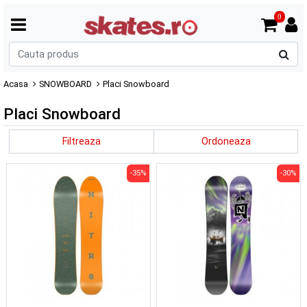
0
C
p
Acasa
SNOWBOARD
Placi Snowboard
Placi Snowboard
Filtreaza
Ordoneaza
-35%
-30%