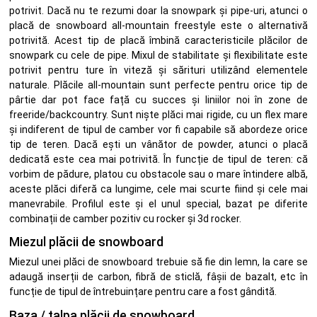
potrivit. Dacă nu te rezumi doar la snowpark și pipe-uri, atunci o
placă de snowboard all-mountain freestyle este o alternativă
potrivită. Acest tip de placă îmbină caracteristicile plăcilor de
snowpark cu cele de pipe. Mixul de stabilitate și flexibilitate este
potrivit pentru ture în viteză și sărituri utilizând elementele
naturale. Plăcile all-mountain sunt perfecte pentru orice tip de
pârtie dar pot face față cu succes și liniilor noi în zone de
freeride/backcountry. Sunt niște plăci mai rigide, cu un flex mare
și indiferent de tipul de camber vor fi capabile să abordeze orice
tip de teren. Dacă ești un vânător de powder, atunci o placă
dedicată este cea mai potrivită. În funcție de tipul de teren: că
vorbim de pădure, platou cu obstacole sau o mare întindere albă,
aceste plăci diferă ca lungime, cele mai scurte fiind și cele mai
manevrabile. Profilul este și el unul special, bazat pe diferite
combinații de camber pozitiv cu rocker și 3d rocker.
Miezul plăcii de snowboard
Miezul unei plăci de snowboard trebuie să fie din lemn, la care se
adaugă inserții de carbon, fibră de sticlă, fâșii de bazalt, etc în
funcție de tipul de întrebuințare pentru care a fost gândită.
Baza / talpa plăcii de snowboard