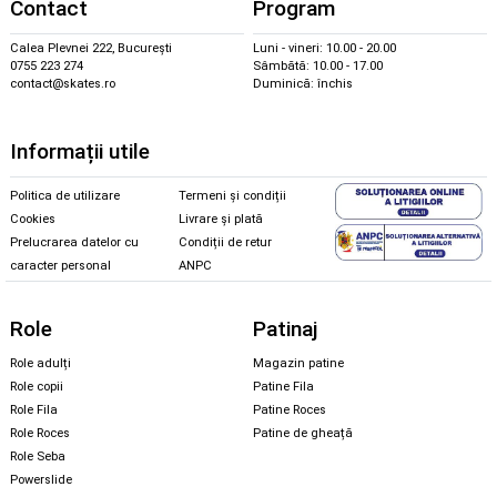
Contact
Program
Calea Plevnei 222, București
Luni - vineri: 10.00 - 20.00
0755 223 274
Sâmbătă: 10.00 - 17.00
contact@skates.ro
Duminică: închis
Informații utile
Politica de utilizare
Termeni și condiții
Cookies
Livrare și plată
Prelucrarea datelor cu
Condiții de retur
caracter personal
ANPC
Role
Patinaj
Role adulți
Magazin patine
Role copii
Patine Fila
Role Fila
Patine Roces
Role Roces
Patine de gheață
Role Seba
Powerslide