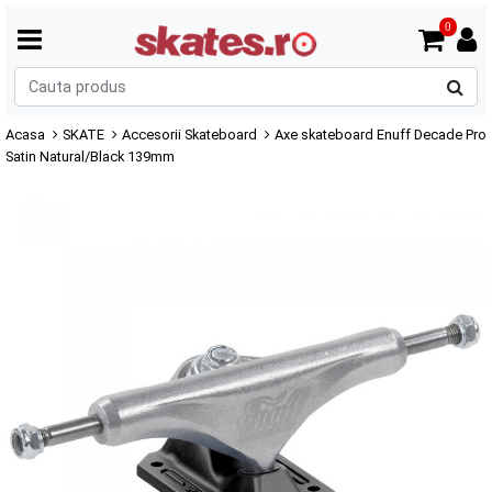
0
C
p
Acasa
SKATE
Accesorii Skateboard
Axe skateboard Enuff Decade Pro
Satin Natural/Black 139mm