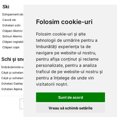
Ski
Snowboard
Echipament ski
Magazin snowboard
Folosim cookie-uri
Cască ski
Echipament snowboard
Ochelari schi
Legături Rome SDS
Clăpari Atomic
Folosim cookie-uri și alte
Skate & longboard
Schiuri Atomic
tehnologii de urmărire pentru a
Clăpari reglabili
Santa Cruz
îmbunătăți experiența ta de
Clăpari copii
Enuff Skateboards
navigare pe website-ul nostru,
Schi și snowboard
Diverse
pentru afișa conținut și reclame
personalizate, pentru a analiza
Îmbrăcăminte schi și snowboard
Cum aleg rolele
traficul de pe website-ul nostru și
Căști și ochelari de iarnă
Cum aleg ochelarii
pentru a înțelege de unde vin
Căști și ochelari Alpina
Ochelari de soare Oakley
vizitatorii noștri.
Ochelari Oakley
Ochelari de soare Alpina
Ochelari Alpina
Intretinere manusi
Sunt de acord
Vreau să schimb setările
Copyright © 2026 Skates.ro | SC Zmart Skating SRL