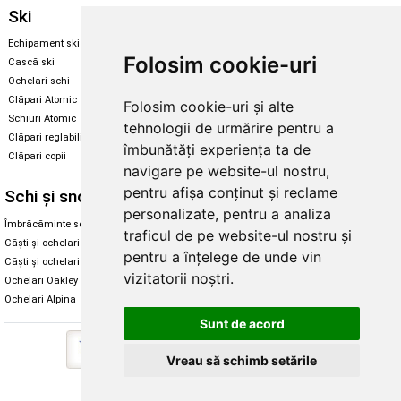
Ski
Snowboard
Echipament ski
Magazin snowboard
Folosim cookie-uri
Cască ski
Echipament snowboard
Ochelari schi
Legături Rome SDS
Clăpari Atomic
Folosim cookie-uri și alte
Skate & longboard
Schiuri Atomic
tehnologii de urmărire pentru a
Clăpari reglabili
Santa Cruz
îmbunătăți experiența ta de
Clăpari copii
Enuff Skateboards
navigare pe website-ul nostru,
pentru afișa conținut și reclame
Schi și snowboard
Diverse
personalizate, pentru a analiza
Îmbrăcăminte schi și snowboard
Cum aleg rolele
traficul de pe website-ul nostru și
Căști și ochelari de iarnă
Cum aleg ochelarii
pentru a înțelege de unde vin
Căști și ochelari Alpina
Ochelari de soare Oakley
vizitatorii noștri.
Ochelari Oakley
Ochelari de soare Alpina
Ochelari Alpina
Intretinere manusi
Sunt de acord
Vreau să schimb setările
Copyright © 2026 Skates.ro | SC Zmart Skating SRL