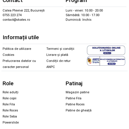
Contact
Program
Calea Plevnei 222, București
Luni - vineri: 10.00 - 20.00
0755 223 274
Sâmbătă: 10.00 - 17.00
contact@skates.ro
Duminică: închis
Informații utile
Politica de utilizare
Termeni și condiții
Cookies
Livrare și plată
Prelucrarea datelor cu
Condiții de retur
caracter personal
ANPC
Role
Patinaj
Role adulți
Magazin patine
Role copii
Patine Fila
Role Fila
Patine Roces
Role Roces
Patine de gheață
Role Seba
Powerslide