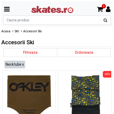
0
C
p
Acasa
SKI
Accesorii Ski
Accesorii Ski
Filtreaza
Ordoneaza
Necktube x
-40%