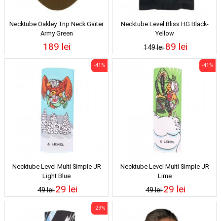
Necktube Oakley Tnp Neck Gaiter
Necktube Level Bliss HG Black-
Army Green
Yellow
189 lei
89 lei
149 lei
-41%
-41%
Necktube Level Multi Simple JR
Necktube Level Multi Simple JR
Light Blue
Lime
29 lei
29 lei
49 lei
49 lei
-29%