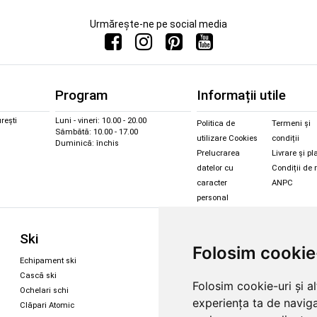
Urmărește-ne pe social media
Program
Informații utile
rești
Luni - vineri: 10.00 - 20.00
Politica de
Termeni și
Sâmbătă: 10.00 - 17.00
utilizare Cookies
condiții
Duminică: închis
Prelucrarea
Livrare și pl
datelor cu
Condiții de 
caracter
ANPC
personal
Sc
Ski
Snowboard
Folosim cookie
Îmbr
Echipament ski
Magazin snowboard
Cășt
Cască ski
Echipament snowboard
Folosim cookie-uri și a
Cășt
Ochelari schi
Legături Rome SDS
experiența ta de naviga
Oche
Clăpari Atomic