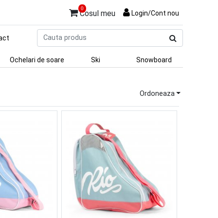
0
Cosul meu
Login/Cont nou
Cauta
act
produs
Ochelari de soare
Ski
Snowboard
Ordoneaza