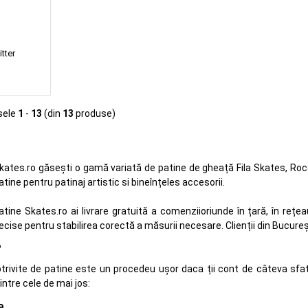
itter
sele
1
-
13
(din
13
produse)
kates.ro găsești o gamă variată de patine de gheață Fila Skates, Roce
atine pentru patinaj artistic si bineînțeles accesorii.
ine Skates.ro ai livrare gratuită a comenziioriunde în țară, în rețe
ecise pentru stabilirea corectă a măsurii necesare. Clienții din Bucure
?
trivite de patine este un procedeu ușor daca ții cont de câteva sfat
dintre cele de mai jos:
e