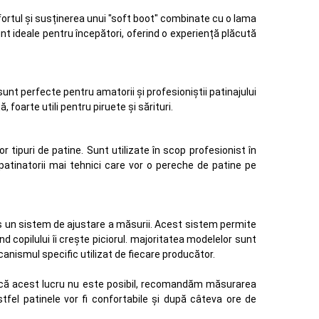
nfortul și susținerea unui "soft boot" combinate cu o lama
nt ideale pentru începători, oferind o experiență plăcută
sunt perfecte pentru amatorii și profesioniștii patinajului
 foarte utili pentru piruete și sărituri.
 tipuri de patine. Sunt utilizate în scop profesionist în
 patinatorii mai tehnici care vor o pereche de patine pe
plus un sistem de ajustare a măsurii. Acest sistem permite
d copilului îi crește piciorul. majoritatea modelelor sunt
ecanismul specific utilizat de fiecare producător.
acă acest lucru nu este posibil, recomandăm măsurarea
fel patinele vor fi confortabile și după câteva ore de