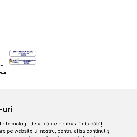
ată
retur
hi și snowboard
Diverse
-uri
ăcăminte schi și snowboard
Cum aleg rolele
i și ochelari de iarnă
Cum aleg ochelarii
lte tehnologii de urmărire pentru a îmbunătăți
i și ochelari Alpina
Ochelari de soare Oakley
re pe website-ul nostru, pentru afișa conținut și
lari Oakley
Ochelari de soare Alpina