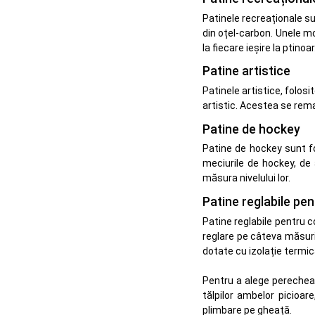
Patinele recreaționale su
din oțel-carbon. Unele mo
la fiecare ieșire la ptinoar
Patine artistice
Patinele artistice, folosi
artistic. Acestea se remar
Patine de hockey
Patine de hockey sunt foa
meciurile de hockey, de 
măsura nivelului lor.
Patine reglabile pen
Patine reglabile pentru c
reglare pe câteva măsuri,
dotate cu izolație termică
Pentru a alege perechea
tălpilor ambelor picioa
plimbare pe gheață.