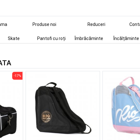
ama
Produse noi
Reduceri
Cont
Skate
Pantofi cu roți
Îmbrăcăminte
Încălțăminte
ATA
-17%