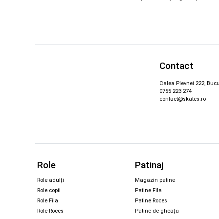
Contact
Calea Plevnei 222, Bucu
0755 223 274
contact@skates.ro
Role
Patinaj
Role adulți
Magazin patine
Role copii
Patine Fila
Role Fila
Patine Roces
Role Roces
Patine de gheață