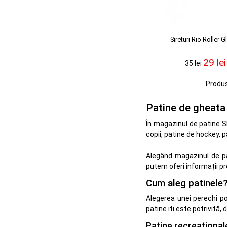
Sireturi Rio Roller Gl
29 lei
35 lei
Produ
Patine de gheata
În magazinul de patine S
copii, patine de hockey, p
Alegând magazinul de pat
putem oferi informații pr
Cum aleg patinele
Alegerea unei perechi po
patine iti este potrivită, 
Patine recreațional