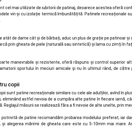
nt cel mai utilizate de iubitorii de patinaj, deoarece acestea oferă co
dele vin și cu izolație termică îmbunătățită. Patinele recreaționale su
.
te atât de dame cât și de bărbați, aduc un plus de grație pe patinoar și 
că prin gheata de piele (naturală sau sintetică) și lama cu zimți în față,
rte manevrabile și rezistente, oferă răspuns și control superior altor
amatorii sportului în meciuri amicale și nu în ultimul rând, de către
tru copii
opii sunt patine recreaționale similare cu cele ale adulților, avînd în 
 eliminând astfel nevoia de a cumpăra alte patine în fiecare iarnă, cân
. Reglajul măsurii se realizează făra a fi nevoie de alte unelte, prin m
 potrivită de patine recomandăm probarea modelului preferat, iar d
re, și alegerea mărimii de gheata care este cu 5-10mm mai mare. Ast