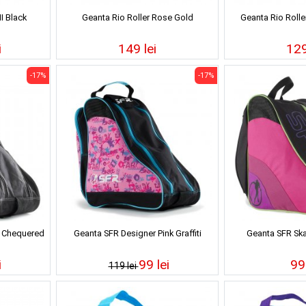
I Black
Geanta Rio Roller Rose Gold
Geanta Rio Roller
i
149 lei
129
-17%
-17%
k Chequered
Geanta SFR Designer Pink Graffiti
Geanta SFR Ska
i
99 lei
99 
119 lei