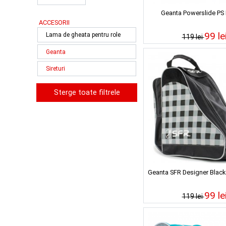
Geanta Powerslide PS I
ACCESORII
99 le
Lama de gheata pentru role
119 lei
Geanta
Sireturi
Sterge toate filtrele
Geanta SFR Designer Blac
99 le
119 lei