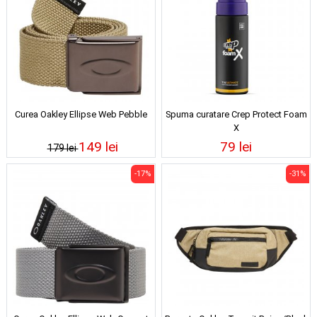
Curea Oakley Ellipse Web Pebble
Spuma curatare Crep Protect Foam
X
149 lei
79 lei
179 lei
-17%
-31%