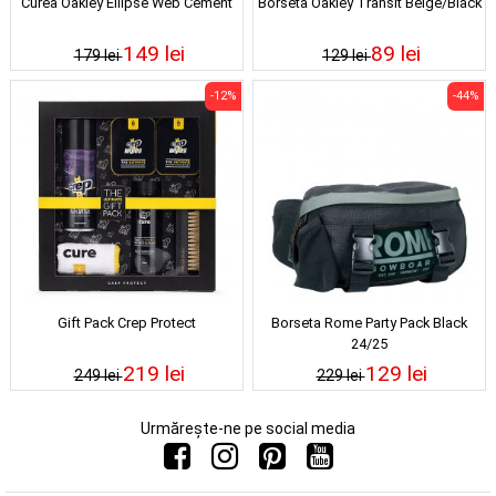
Curea Oakley Ellipse Web Cement
Borseta Oakley Transit Beige/Black
149 lei
89 lei
179 lei
129 lei
-12%
-44%
Gift Pack Crep Protect
Borseta Rome Party Pack Black
24/25
219 lei
129 lei
249 lei
229 lei
Urmărește-ne pe social media