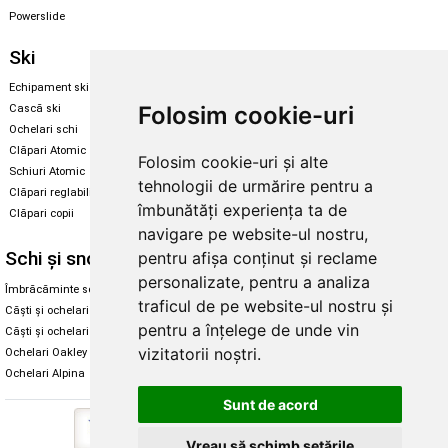
Powerslide
Ski
Snowboard
Echipament ski
Magazin snowboard
Folosim cookie-uri
Cască ski
Echipament snowboard
Ochelari schi
Legături Rome SDS
Clăpari Atomic
Folosim cookie-uri și alte
Skate & longboard
Schiuri Atomic
tehnologii de urmărire pentru a
Clăpari reglabili
Santa Cruz
îmbunătăți experiența ta de
Clăpari copii
Enuff Skateboards
navigare pe website-ul nostru,
Schi și snowboard
Diverse
pentru afișa conținut și reclame
personalizate, pentru a analiza
Îmbrăcăminte schi și snowboard
Cum aleg rolele
traficul de pe website-ul nostru și
Căști și ochelari de iarnă
Cum aleg ochelarii
pentru a înțelege de unde vin
Căști și ochelari Alpina
Ochelari de soare Oakley
vizitatorii noștri.
Ochelari Oakley
Ochelari de soare Alpina
Ochelari Alpina
Intretinere manusi
Sunt de acord
Vreau să schimb setările