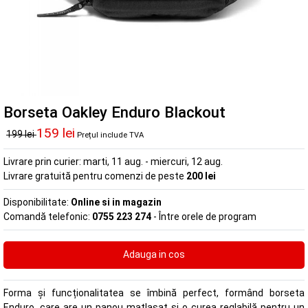
Borseta Oakley Enduro Blackout
159 lei
199 lei
Prețul include TVA
Livrare prin curier:
marti, 11 aug. - miercuri, 12 aug.
Livrare gratuită pentru comenzi de peste
200 lei
Disponibilitate:
Online si in magazin
Comandă telefonic:
0755 223 274
- Între orele de program
Forma și funcționalitatea se îmbină perfect, formând borseta
Enduro, care are un panou matlasat și o curea reglabilă pentru un