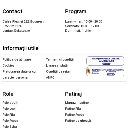
Contact
Program
Calea Plevnei 222, București
Luni - vineri: 10.00 - 20.00
0755 223 274
Sâmbătă: 10.00 - 17.00
contact@skates.ro
Duminică: închis
Informații utile
Politica de utilizare
Termeni și condiții
Cookies
Livrare și plată
Prelucrarea datelor cu
Condiții de retur
caracter personal
ANPC
Role
Patinaj
Role adulți
Magazin patine
Role copii
Patine Fila
Role Fila
Patine Roces
Role Roces
Patine de gheață
Role Seba