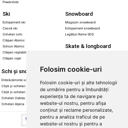
Powerslide
Ski
Snowboard
Echipament ski
Magazin snowboard
Cască ski
Echipament snowboard
Ochelari schi
Legături Rome SDS
Clăpari Atomic
Skate & longboard
Schiuri Atomic
Clăpari reglabili
Santa Cruz
Clăpari copii
Enuff Skateboards
Folosim cookie-uri
Schi și snowboard
Diverse
Îmbrăcăminte schi și snowboard
Cum aleg rolele
Folosim cookie-uri și alte tehnologii
Căști și ochelari de iarnă
Cum aleg ochelarii
de urmărire pentru a îmbunătăți
Căști și ochelari Alpina
Ochelari de soare Oakley
experiența ta de navigare pe
Ochelari Oakley
Ochelari de soare Alpina
website-ul nostru, pentru afișa
Ochelari Alpina
Intretinere manusi
conținut și reclame personalizate,
pentru a analiza traficul de pe
website-ul nostru și pentru a