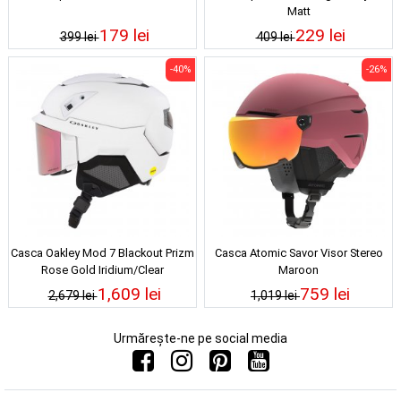
Matt
179 lei
229 lei
399 lei
409 lei
-40%
-26%
Casca Oakley Mod 7 Blackout Prizm
Casca Atomic Savor Visor Stereo
Rose Gold Iridium/Clear
Maroon
1,609 lei
759 lei
2,679 lei
1,019 lei
Urmărește-ne pe social media