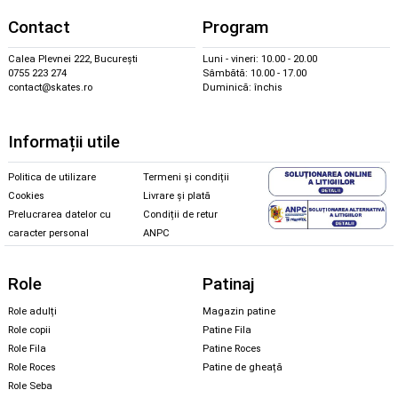
Contact
Program
Calea Plevnei 222, București
Luni - vineri: 10.00 - 20.00
0755 223 274
Sâmbătă: 10.00 - 17.00
contact@skates.ro
Duminică: închis
Informații utile
Politica de utilizare
Termeni și condiții
Cookies
Livrare și plată
Prelucrarea datelor cu
Condiții de retur
caracter personal
ANPC
Role
Patinaj
Role adulți
Magazin patine
Role copii
Patine Fila
Role Fila
Patine Roces
Role Roces
Patine de gheață
Role Seba