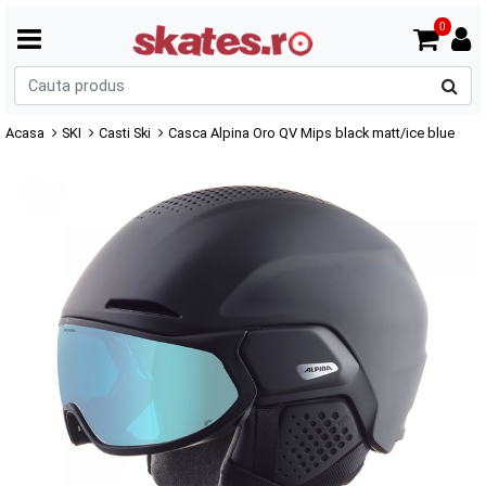
0
C
p
Acasa
SKI
Casti Ski
Casca Alpina Oro QV Mips black matt/ice blue