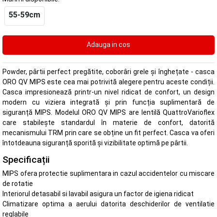
55-59cm
Powder, pârtii perfect pregătite, coborâri grele și înghețate - casca
ORO QV MIPS este cea mai potrivită alegere pentru aceste condiții.
Casca impresionează printr-un nivel ridicat de confort, un design
modern cu viziera integrată și prin funcția suplimentară de
siguranță MIPS. Modelul ORO QV MIPS are lentilă QuattroVarioflex
care stabilește standardul în materie de confort, datorită
mecanismului TRM prin care se obține un fit perfect. Casca va oferi
întotdeauna siguranță sporită și vizibilitate optimă pe pârtii.
Specificații
MIPS ofera protectie suplimentara in cazul accidentelor cu miscare
de rotatie
Interiorul detasabil si lavabil asigura un factor de igiena ridicat
Climatizare optima a aerului datorita deschiderilor de ventilatie
reglabile