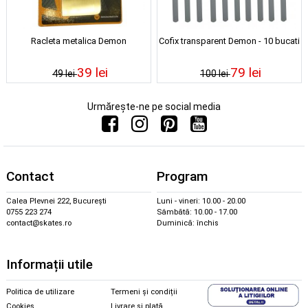
Racleta metalica Demon
Cofix transparent Demon - 10 bucati
39 lei
79 lei
49 lei
100 lei
Urmărește-ne pe social media
Contact
Program
Calea Plevnei 222, București
Luni - vineri: 10.00 - 20.00
0755 223 274
Sâmbătă: 10.00 - 17.00
contact@skates.ro
Duminică: închis
Informații utile
Politica de utilizare
Termeni și condiții
Cookies
Livrare și plată