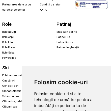
Prelucrarea datelor cu
Condiții de retur
caracter personal
ANPC
Role
Patinaj
Role adulți
Magazin patine
Role copii
Patine Fila
Role Fila
Patine Roces
Role Roces
Patine de gheață
Role Seba
Powerslide
Ski
Snowboard
Echipament ski
Magazin snowboard
Folosim cookie-uri
Cască ski
Echipament snowboard
Ochelari schi
Legături Rome SDS
Clăpari Atomic
Folosim cookie-uri și alte
Skate & longboard
Schiuri Atomic
tehnologii de urmărire pentru a
Clăpari reglabili
Santa Cruz
îmbunătăți experiența ta de
Clăpari copii
Enuff Skateboards